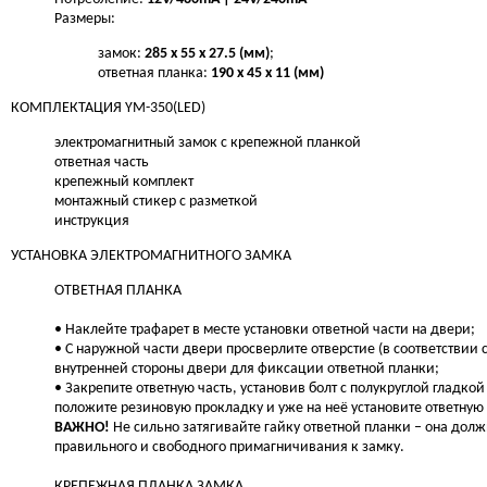
Размеры:
замок:
285 x 55 x 27.5 (мм)
;
ответная планка:
190 х 45 х 11 (мм)
КОМПЛЕКТАЦИЯ YM-350(LED)
электромагнитный замок с крепежной планкой
ответная часть
крепежный комплект
монтажный стикер с разметкой
инструкция
УСТАНОВКА ЭЛЕКТРОМАГНИТНОГО ЗАМКА
ОТВЕТНАЯ ПЛАНКА
• Наклейте трафарет в месте установки ответной части на двери;
• С наружной части двери просверлите отверстие (в соответствии с
внутренней стороны двери для фиксации ответной планки;
• Закрепите ответную часть, установив болт с полукруглой гладко
положите резиновую прокладку и уже на неё установите ответную
ВАЖНО!
Не сильно затягивайте гайку ответной планки – она дол
правильного и свободного примагничивания к замку.
КРЕПЕЖНАЯ ПЛАНКА ЗАМКА