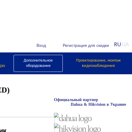
RU
UA
Дополнительное
Проектирование, монтаж
jax
оборудование
видеонаблюдения
ED)
Официальный партнер
Dahua & Hikvision в Украине
лик