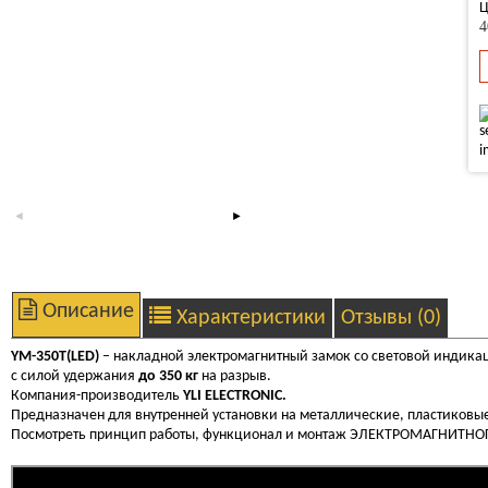
Ц
4
Описание
Характеристики
Отзывы (0)
YM-350T(LED)
– накладной электромагнитный замок cо световой индикац
с силой удержания
до 350 кг
на разрыв.
Компания-производитель
YLI ELECTRONIC.
Предназначен для внутренней установки на металлические, пластиковы
Посмотреть принцип работы, функционал и монтаж ЭЛЕКТРОМАГНИТНО