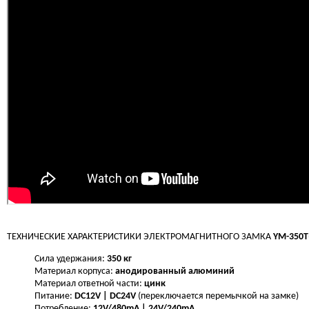
ТЕХНИЧЕСКИЕ ХАРАКТЕРИСТИКИ ЭЛЕКТРОМАГНИТНОГО ЗАМКА
YM-350T
Сила удержания:
350 кг
Материал корпуса:
анодированный алюминий
Материал ответной части:
цинк
Питание:
DC12V | DC24V
(переключается перемычкой на замке)
Потребление:
12V/480mA | 24V/240mA