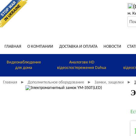
(
м. К
ГЛАВНАЯ
О КОМПАНИИ
ДОСТАВКА И ОПЛАТА
НОВОСТИ
СТАТ
Видеонаблюдение
Аналогове HD
для дома
відеоспостереження Dahua
відеос
Главная
Дополнительное оборудование
Замки, защелки
►
►
►
Э
Ес