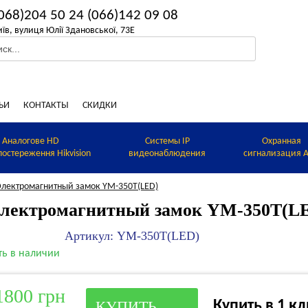
068)204 50 24
(066)142 09 08
иїв, вулиця Юлії Здановської, 73Е
ЬИ
КОНТАКТЫ
СКИДКИ
Аналогове HD
Системы IP
Охранная
постереження Hikvision
видеонаблюдения
сигнализация A
Электромагнитный замок YM-350T(LED)
лектромагнитный замок YM-350T(L
Артикул: YM-350T(LED)
ть в наличии
1800 грн
Купить в 1 к