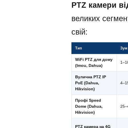
PTZ камери в
великих сегмен
свій:
Тип
Зум
WiFi PTZ для дому
1–1
(Imou, Dahua)
Вулична PTZ IP
PoE (Dahua,
4–1
Hikvision)
Профі Speed
Dome (Dahua,
25–
Hikvision)
PTZ камера на 4G