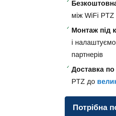
✓
Безкоштовна
між WiFi PTZ 
✓
Монтаж під 
і налаштуємо
партнерів
✓
Доставка по 
PTZ до
вели
Потрібна п