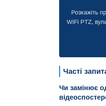
Розкажіть п
WiFi PTZ, ву
Часті запи
Чи замінює о
відеоспосте