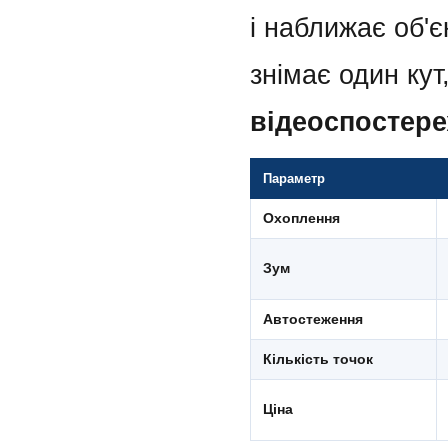
і наближає об'є
знімає один кут
відеоспостер
Параметр
Охоплення
Зум
Автостеження
Кількість точок
Ціна