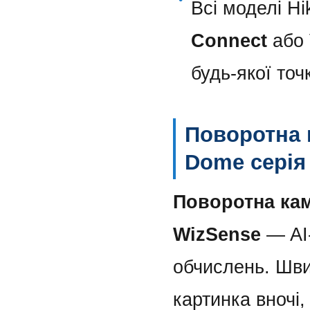
Всі моделі Hi
Connect
або 
будь-якої точ
Поворотна 
Dome серія
Поворотна ка
WizSense
— AI-
обчислень. Шви
картинка вночі