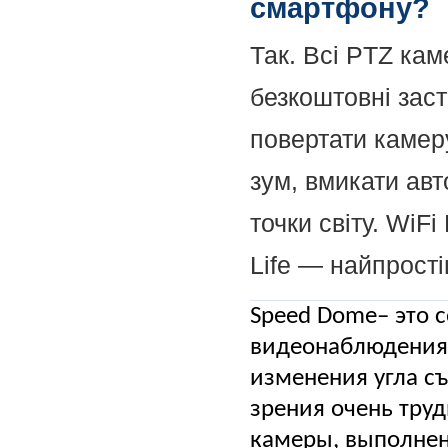
смартфону?
Так. Всі PTZ кам
безкоштовні зас
повертати камер
зум, вмикати авт
точки світу. WiF
Life — найпрост
Speed Dome– это 
видеонаблюдения 
изменения угла съ
зрения очень тру
камеры, выполнен