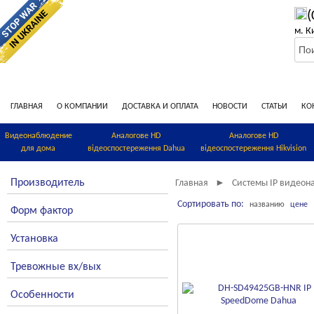
(
м. К
ГЛАВНАЯ
О КОМПАНИИ
ДОСТАВКА И ОПЛАТА
НОВОСТИ
СТАТЬИ
КО
Видеонаблюдение
Аналогове HD
Аналогове HD
для дома
відеоспостереження Dahua
відеоспостереження Hikvision
Производитель
Главная
Системы IP видео
►
Сортировать по:
названию
цене
Форм фактор
Установка
Тревожные вх/вых
Особенности