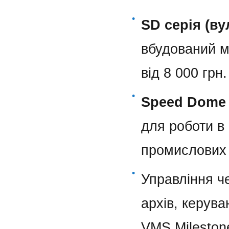
•
SD серія (ву
вбудований мі
від 8 000 грн.
•
Speed Dome
для роботи в
промислових о
•
Управління ч
архів, керув
VMS Milestone