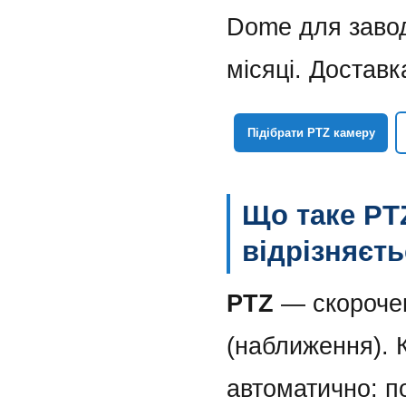
Dome для заводі
місяці. Доставк
Підібрати PTZ камеру
Що таке PT
відрізняєть
PTZ
— скороченн
(наближення). 
автоматично: п