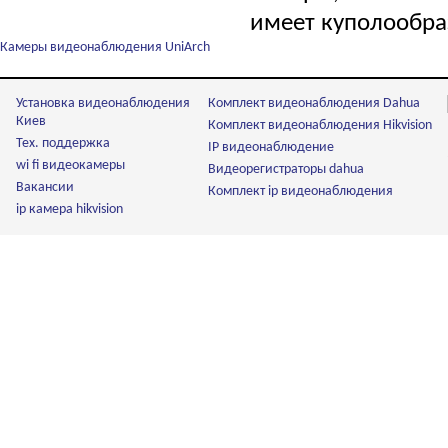
имеет куполообра
Камеры видеонаблюдения UniArch
Установка видеонаблюдения
Комплект видеонаблюдения Dahua
Киев
Комплект видеонаблюдения Hikvision
Тех. поддержка
IP видеонаблюдение
wi fi видеокамеры
Видеорегистраторы dahua
Вакансии
Комплект ip видеонаблюдения
ip камера hikvision