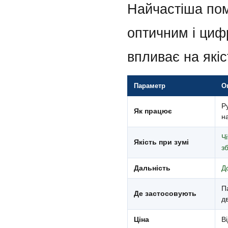
Найчастіша пом
оптичним і циф
впливає на які
Параметр
О
Р
Як працює
н
Чі
Якість при зумі
з
Дальність
Д
П
Де застосовують
д
Ціна
Ві