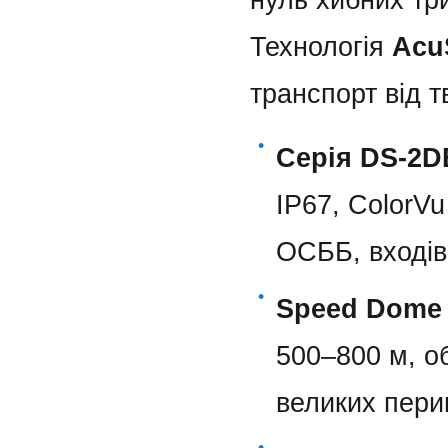
Технологія
Acu
транспорт від т
•
Серія DS-2D
IP67, ColorVu
ОСББ, входів
•
Speed Dome 
500–800 м, об
великих пери
•