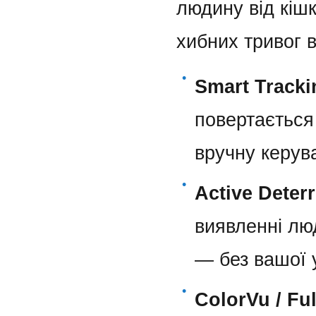
людину від кішк
хибних тривог в
•
Smart Tracki
повертається
вручну керув
•
Active Deter
виявленні лю
— без вашої 
•
ColorVu / Fu