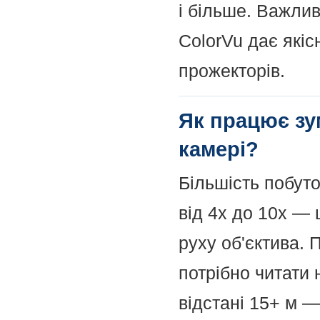
і більше. Важлив
ColorVu дає якіс
прожекторів.
Як працює зу
камері?
Більшість побут
від 4x до 10x —
руху об'єктива. 
потрібно читати 
відстані 15+ м —