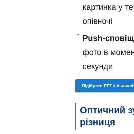
картинка у те
опівночі
•
Push-сповіщ
фото в момен
секунди
Підібрати PTZ з AI-ана
Оптичний з
різниця