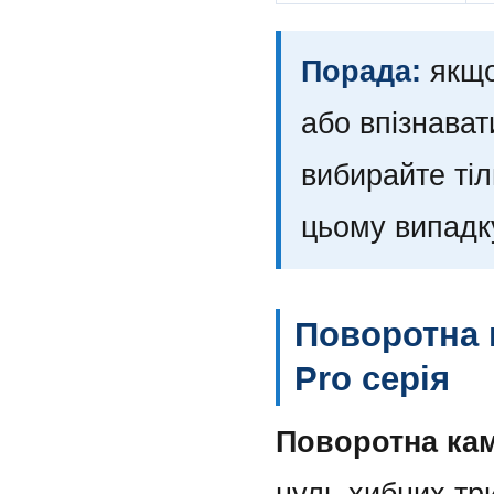
Порада:
якщо
або впізнават
вибирайте ті
цьому випадк
Поворотна к
Pro серія
Поворотна кам
нуль хибних три