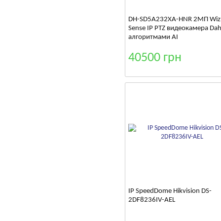
DH-SD5A232XA-HNR 2МП Wiz
Sense IP PTZ видеокамера Dah
алгоритмами AI
40500 грн
IP SpeedDome Hikvision DS-
2DF8236IV-AEL