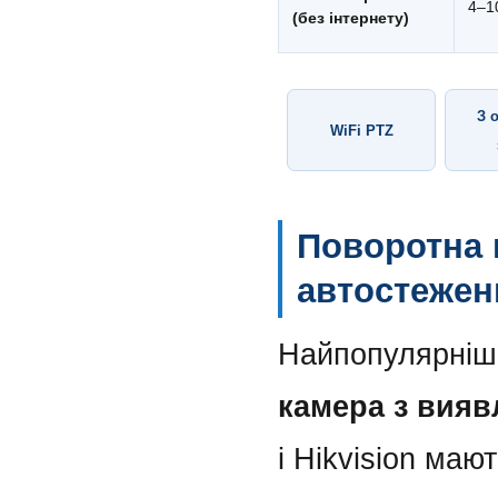
4–1
(без інтернету)
З 
WiFi PTZ
Поворотна 
автостеже
Найпопулярніш
камера з вия
і Hikvision маю