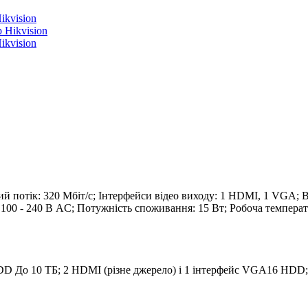
kvision
kvision
ий потік: 320 Мбіт/с; Інтерфейси відео виходу: 1 HDMI, 1 VGA;
00 - 240 В AC; Потужність споживання: 15 Вт; Робоча температура
DD До 10 ТБ; 2 HDMI (різне джерело) і 1 інтерфейс VGA16 HDD; в