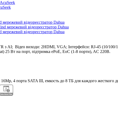
cuSeek
 мережевий відеореєстратор Dahua
 мережевий відеореєстратор Dahua
 з AI; Відео виходи: 2HDMI, VGA; Інтерфейси: RJ-45 (10/100/10
 at) 25 Вт на порт, підтримка ePoE, EoC (1-8 порти), AC 220В.
6Mp, 4 порта SATA III, емкость до 8 ТБ для каждого жесткого д