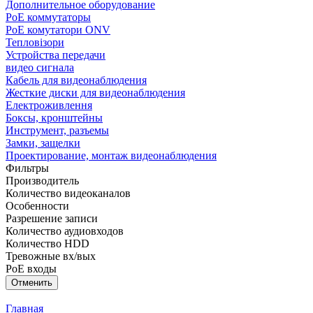
Дополнительное оборудование
PoE коммутаторы
PoE комутатори ONV
Тепловізори
Устройства передачи
видео сигнала
Кабель для видеонаблюдения
Жесткие диски для видеонаблюдения
Електроживлення
Боксы, кронштейны
Инструмент, разъемы
Замки, защелки
Проектирование, монтаж видеонаблюдения
Фильтры
Производитель
Количество видеоканалов
Особенности
Разрешение записи
Количество аудиовходов
Количество HDD
Тревожные вх/вых
PoE входы
Главная