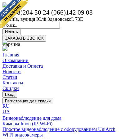
(068)204 50 24
(066)142 09 08
м. Київ, вулиця Юлії Здановської, 73Е
Корзина
Главная
О компании
Доставка и Оплата
Новости
Статьи
Контакты
Скидки
RU
UA
Видеонаблюдение для дома
Камеры Imou (IP, Wi-Fi)
Простое видеонаблюдение с оборудованием UniArch
Wi Fi видеокамеры