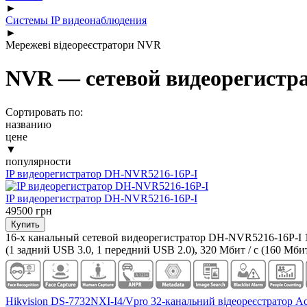
►
Системы IP видеонаблюдения
►
Мережеві відеореєстратори NVR
NVR — сетевой видеорегистра
Сортировать по:
названию
цене
▼
популярности
IP видеорегистратор DH-NVR5216-16P-I
IP видеорегистратор DH-NVR5216-16P-I
49500 грн
16-х канальный сетевой видеорегистратор DH-NVR5216-16P-I 16
(1 задний USB 3.0, 1 передний USB 2.0), 320 Мбит / с (160 Мб
Hikvision DS-7732NXI-I4/Vpro 32-канальний відеореєстратор A