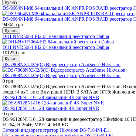
DS-9664NI-M8 64-канальний 8K ANPR POS RAID реєстратор Hi
DS-9664NI-M8 64-канальний 8K ANPR POS RAID реєстратор Hi
94365 грн
DHI-NVR5064-EI2 64-канальний реєстратор Dahua
DHI-NVR5064-EI2 64-канальний реєстратор Dahua
101250 грн
DS-7808NXI-I2/S(C) Відеореєстратор AcuSense Hikvision
DS-7808NXI-I2/S(C) Відеореєстратор AcuSense Hikvision
0 грн
DS-7808NXI-I2/S(C) Відеореєстратор AcuSense Hikvision: Вхідн
входи: 4 вх/1 вих; Внутрішні HDD: 2 SATA до 10Тб; Живлення: 1
DS-96128NI-I16 128-канальний 4K Super NVR
DS-96128NI-I16 128-канальний 4K Super NVR
0 грн
DS-96128NI-I16 128-канальний відеореєстратор Hikvision: 16 H
H.264, H.264+, MPEG4, MJPEG
Сетевой видеорегистратор Hikvision DS-7104NI-E1