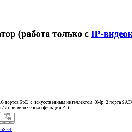
тор (работа только с
IP-видео
 портов PoE с искусственным интеллектом, 8Mp, 2 порта SATA I
ит / с при включенной функции AI)
cuSeek