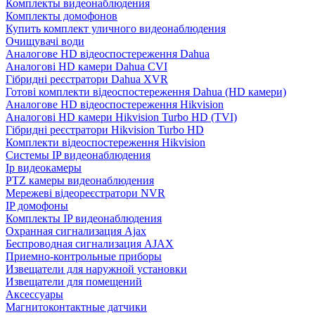
Комплекты видеонаблюдения
Комплекты домофонов
Купить комплект уличного видеонаблюдения
Очищувачі води
Аналогове HD відеоспостереження Dahua
Аналогові HD камери Dahua CVI
Гібридні реєстратори Dahua XVR
Готові комплекти відеоспостереження Dahua (HD камери)
Аналогове HD відеоспостереження Hikvision
Аналогові HD камери Hikvision Turbo HD (TVI)
Гібридні реєстратори Hikvision Turbo HD
Комплекти відеоспостереження Hikvision
Системы IP видеонаблюдения
Ip видеокамеры
PTZ камеры видеонаблюдения
Мережеві відеореєстратори NVR
IP домофоны
Комплекты IP видеонаблюдения
Охранная сигнализация Ajax
Беспроводная сигнализация AJAX
Приемно-контрольные приборы
Извещатели для наружной установки
Извещатели для помещений
Аксессуары
Магнитоконтактные датчики