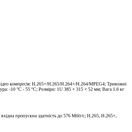
 Відео компресія: H.265+/H.265/H.264+/H.264/MPEG4; Тривожні
: -10 °C - 55 °C; Розміри: 1U 385 × 315 × 52 мм; Вага 1.6 кг
хідна пропускна здатність до 576 Мбіт/с; H.265, H.265+,