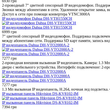
6930 грн
2-проводный 7" цветной сенсорный IP видеодомофон. Поддерж
Звонки между абонентами в сети. Удаленное открытие замка, в
Доступ к сети при помощи конвертера VTNC3000A
IP видеодомофон Dahua DH-VTH1550CH
IP видеодомофон Dahua DH-VTH1550CH
6999 грн
7" цветной сенсорный IP видеодомофон. Поддержка подключен
между абонентами сети. Поддержка SD карт памяти, запись ви
IP видеопанель Dahua DH-VTO2000A-2
IP видеопанель Dahua DH-VTO2000A-2
7277 грн
2-проводная внешняя вызывная IP видеопанель. Камера: 1.3 М
двери с мобильного устройства. Интерфейс подключение: 2-пр
IP видеопанель Dahua DH-VTO2000A
IP видеопанель Dahua DH-VTO2000A
7277 грн
1.3 Мп вызывная IP видеопанель, H.264, ночная лед подсветка
IP вызывная панель Hikvision DS-KV8102-IM
IP вызывная панель Hikvision DS-KV8102-IM
7394 грн