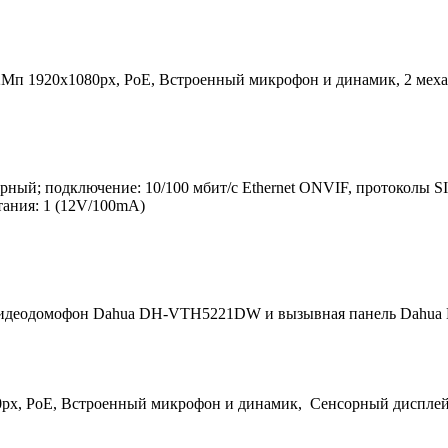
Мп 1920х1080рх, РоЕ, Встроенный микрофон и динамик, 2 механ
рный; подключение: 10/100 мбит/с Ethernet ONVIF, протоколы SI
тания: 1 (12V/100mA)
т видеодомофон Dahua DH-VTH5221DW и вызывная панель Dah
рх, РоЕ, Встроенный микрофон и динамик, Сенсорный дисплей