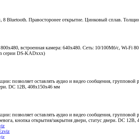
ей, 8 Bluetooth. Правосторонее открытие. Цинковый сплав. Толщина
0х480, встроенная камера: 640х480. Сеть: 10/100Мб/с, Wi-Fi 80
ion серии DS-KADxxx)
ции: позволяет оставлять аудио и видео сообщения, групповой р
ери. DC 12В, 408х150х46 мм
ции: позволяет оставлять аудио и видео сообщения, групповой р
вога, кнопка открытия/закрытия двери, статус двери. DC 12В,
viz
viz