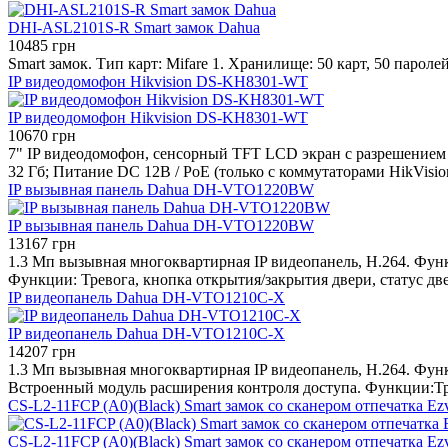
DHI-ASL2101S-R Smart замок Dahua
10485 грн
Smart замок. Тип карт: Mifare 1. Хранилище: 50 карт, 50 парол
IP видеодомофон Hikvision DS-KH8301-WT
IP видеодомофон Hikvision DS-KH8301-WT
10670 грн
7" IP видеодомофон, сенсорный TFT LCD экран с разрешением 80
32 Гб; Питание DC 12В / PoE (только с коммутаторами HikVis
IP вызывная панель Dahua DH-VTO1220BW
IP вызывная панель Dahua DH-VTO1220BW
13167 грн
1.3 Мп вызывная многоквартирная IP видеопанель, H.264. Функ
Функции: Тревога, кнопка открытия/закрытия двери, статус дв
IP видеопанель Dahua DH-VTO1210C-X
IP видеопанель Dahua DH-VTO1210C-X
14207 грн
1.3 Мп вызывная многоквартирная IP видеопанель, H.264. Функ
Встроенный модуль расширения контроля доступа. Функции:Тре
CS-L2-11FCP (A0)(Black) Smart замок со сканером отпечатка Ez
CS-L2-11FCP (A0)(Black) Smart замок со сканером отпечатка Ez