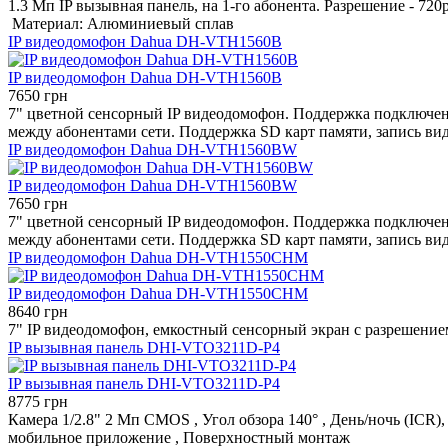
1.3 Мп IP вызывная панель, на 1-го абонента. Разрешение - 72
Материал: Алюминиевый сплав
IP видеодомофон Dahua DH-VTH1560B
IP видеодомофон Dahua DH-VTH1560B
7650 грн
7" цветной сенсорный IP видеодомофон. Поддержка подключен
между абонентами сети. Поддержка SD карт памяти, запись ви
IP видеодомофон Dahua DH-VTH1560BW
IP видеодомофон Dahua DH-VTH1560BW
7650 грн
7" цветной сенсорный IP видеодомофон. Поддержка подключен
между абонентами сети. Поддержка SD карт памяти, запись ви
IP видеодомофон Dahua DH-VTH1550CHM
IP видеодомофон Dahua DH-VTH1550CHM
8640 грн
7" IP видеодомофон, емкостный сенсорный экран с разрешением
IP вызывная панель DHI-VTO3211D-P4
IP вызывная панель DHI-VTO3211D-P4
8775 грн
Камера 1/2.8" 2 Мп CMOS , Угол обзора 140° , День/ночь (ICR),
мобильное приложение , Поверхностный монтаж