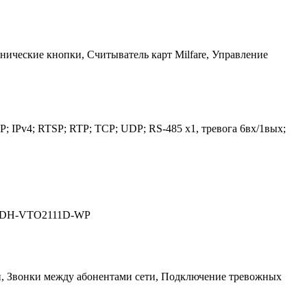
ические кнопки, Считыватель карт Milfare, Управление
P; IPv4; RTSP; RTP; TCP; UDP; RS-485 х1, тревога 6вх/1вых;
ua DH-VTO2111D-WP
, Звонки между абонентами сети, Подключение тревожных