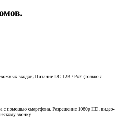
омов.
ревожных входов; Питание DC 12В / PoE (только с
ра с помощью смартфона. Разрешение 1080p HD, видео-
ческому звонку.