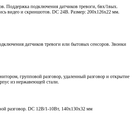
. Поддержка подключения датчиков тревоги, 6вх/1вых.
ись видео и скриншотов. DC 24В. Размер: 200х126х22 мм.
дключения датчиков тревоги или бытовых сенсоров. Звонки
онитором, групповой разговор, удаленный разговор и открытие
орпус из нержавеющей стали.
овой разговор. DC 12В/1-10Вт, 140х130х32 мм