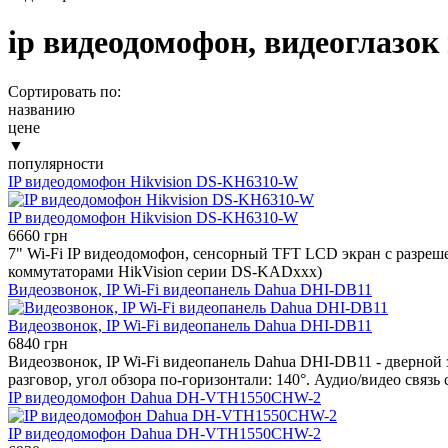
ip видеодомофон, видеоглазок
Сортировать по:
названию
цене
▼
популярности
IP видеодомофон Hikvision DS-KH6310-W
IP видеодомофон Hikvision DS-KH6310-W
6660 грн
7" Wi-Fi IP видеодомофон, сенсорный TFT LCD экран с разрешен
коммутаторами HikVision серии DS-KADxxx)
Видеозвонок, IP Wi-Fi видеопанель Dahua DHI-DB11
Видеозвонок, IP Wi-Fi видеопанель Dahua DHI-DB11
6840 грн
Видеозвонок, IP Wi-Fi видеопанель Dahua DHI-DB11 - дверной
разговор, угол обзора по-горизонтали: 140°. Аудио/видео свя
IP видеодомофон Dahua DH-VTH1550CHW-2
IP видеодомофон Dahua DH-VTH1550CHW-2