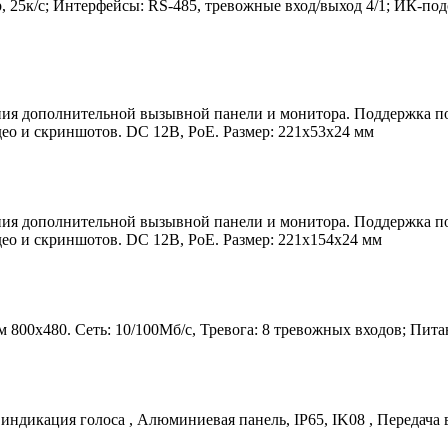
0р, 25к/с; Интерфейсы: RS-485, тревожные вход/выход 4/1; ИК-под
ия дополнительной вызывной панели и монитора. Поддержка по
део и скриншотов. DC 12В, PoE. Размер: 221х53х24 мм
ия дополнительной вызывной панели и монитора. Поддержка по
део и скриншотов. DC 12В, PoE. Размер: 221х154х24 мм
 800х480. Сеть: 10/100Мб/с, Тревога: 8 тревожных входов; Пит
 индикация голоса , Алюминиевая панель, IP65, IK08 , Передача 