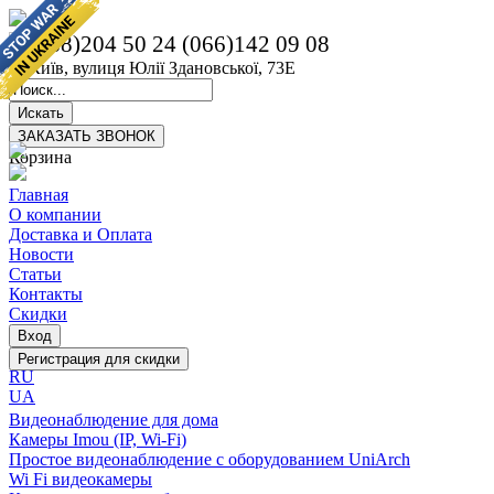
(068)204 50 24
(066)142 09 08
м. Київ, вулиця Юлії Здановської, 73Е
Корзина
Главная
О компании
Доставка и Оплата
Новости
Статьи
Контакты
Скидки
RU
UA
Видеонаблюдение для дома
Камеры Imou (IP, Wi-Fi)
Простое видеонаблюдение с оборудованием UniArch
Wi Fi видеокамеры