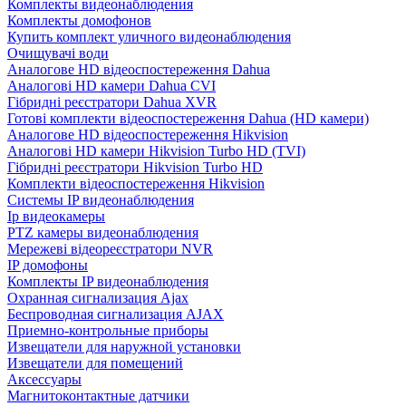
Комплекты видеонаблюдения
Комплекты домофонов
Купить комплект уличного видеонаблюдения
Очищувачі води
Аналогове HD відеоспостереження Dahua
Аналогові HD камери Dahua CVI
Гібридні реєстратори Dahua XVR
Готові комплекти відеоспостереження Dahua (HD камери)
Аналогове HD відеоспостереження Hikvision
Аналогові HD камери Hikvision Turbo HD (TVI)
Гібридні реєстратори Hikvision Turbo HD
Комплекти відеоспостереження Hikvision
Системы IP видеонаблюдения
Ip видеокамеры
PTZ камеры видеонаблюдения
Мережеві відеореєстратори NVR
IP домофоны
Комплекты IP видеонаблюдения
Охранная сигнализация Ajax
Беспроводная сигнализация AJAX
Приемно-контрольные приборы
Извещатели для наружной установки
Извещатели для помещений
Аксессуары
Магнитоконтактные датчики