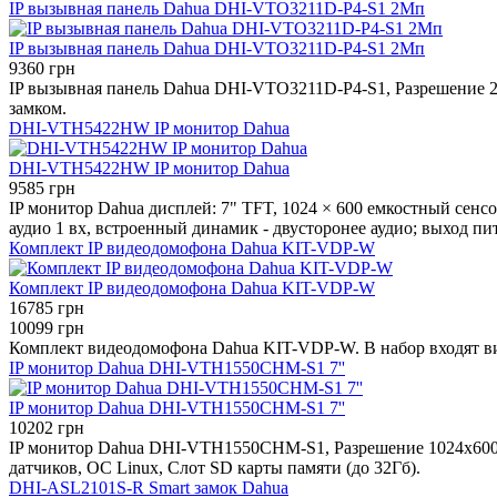
IP вызывная панель Dahua DHI-VTO3211D-P4-S1 2Мп
IP вызывная панель Dahua DHI-VTO3211D-P4-S1 2Мп
9360 грн
IP вызывная панель Dahua DHI-VTO3211D-P4-S1, Разрешение 2
замком.
DHI-VTH5422HW IP монитор Dahua
DHI-VTH5422HW IP монитор Dahua
9585 грн
IP монитор Dahua дисплей: 7" TFT, 1024 × 600 емкостный сенсо
аудио 1 вх, встроенный динамик - двусторонее аудио; выход пи
Комплект IP видеодомофона Dahua KIT-VDP-W
Комплект IP видеодомофона Dahua KIT-VDP-W
16785 грн
10099 грн
Комплект видеодомофона Dahua KIT-VDP-W. В набор входя
IP монитор Dahua DHI-VTH1550CHM-S1 7''
IP монитор Dahua DHI-VTH1550CHM-S1 7''
10202 грн
IP монитор Dahua DHI-VTH1550CHM-S1, Разрешение 1024x600
датчиков, ОС Linux, Слот SD карты памяти (до 32Гб).
DHI-ASL2101S-R Smart замок Dahua