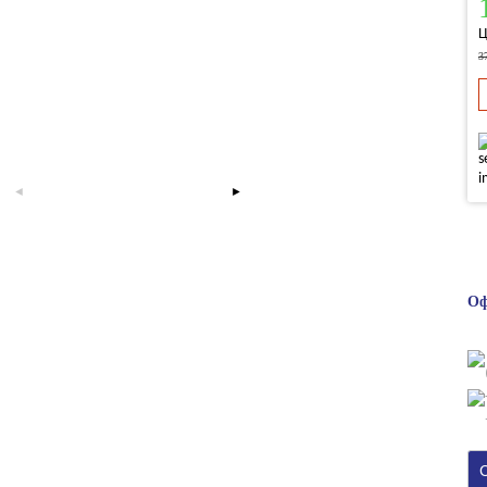
Ц
3
Оф