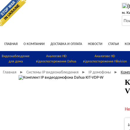
(
м. К
ГЛАВНАЯ
О КОМПАНИИ
ДОСТАВКА И ОПЛАТА
НОВОСТИ
СТАТЬИ
КО
Видеонаблюдение
Аналогове HD
Аналогове HD
для дома
відеоспостереження Dahua
відеоспостереження Hikvision
Главная
Системы IP видеонаблюдения
IP домофоны
Комп
►
►
►
К
V
Не
1