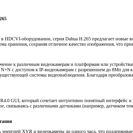
.265
й в HDCVI-оборудовании, серия Dahua H.265 предлагает новые 
ма хранения, сохраняя отличное качество изображения, что при
ение к различным видеокамерам и платформам или устройствам
N+N с доступом к IP-видеокамерам с разрешением до 8Мп для к
существующей системы видеонаблюдения. Благодаря преобразова
R4.0 GUI, который сочетает интуитивно понятный интерфейс 
е, связываясь с различными датчиками (например, датчиком тем
итания
энергией XVR и видеокамеры до одного часа, что поддерживает