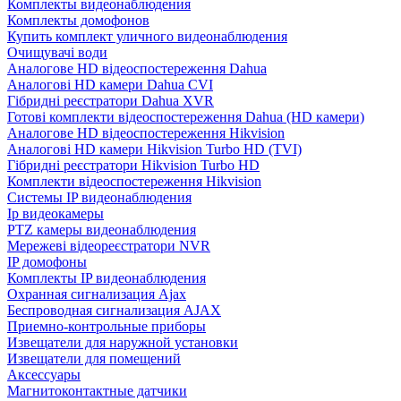
Комплекты видеонаблюдения
Комплекты домофонов
Купить комплект уличного видеонаблюдения
Очищувачі води
Аналогове HD відеоспостереження Dahua
Аналогові HD камери Dahua CVI
Гібридні реєстратори Dahua XVR
Готові комплекти відеоспостереження Dahua (HD камери)
Аналогове HD відеоспостереження Hikvision
Аналогові HD камери Hikvision Turbo HD (TVI)
Гібридні реєстратори Hikvision Turbo HD
Комплекти відеоспостереження Hikvision
Системы IP видеонаблюдения
Ip видеокамеры
PTZ камеры видеонаблюдения
Мережеві відеореєстратори NVR
IP домофоны
Комплекты IP видеонаблюдения
Охранная сигнализация Ajax
Беспроводная сигнализация AJAX
Приемно-контрольные приборы
Извещатели для наружной установки
Извещатели для помещений
Аксессуары
Магнитоконтактные датчики