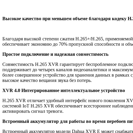
Высокое качество при меньшем объеме благодаря кодеку
H
Благодаря высокой степени сжатия H.265+/H.265, применяемо
обеспечивает экономию до 70% пропускной способности и объе
Простое подключение и надежная совместимость
Cовместимость H.265 XVR гарантирует беспроблемное подключ
поддерживает до четырех каналов видеоаналитики и максимум 
более совершенное устройство для хранения данных в рамках 
высокое качество вещания звука без потерь.
XVR
4.0 Интегрированное интеллектуальное устройство
H.265 XVR отличает удобный интерфейс нового поколения XV
системой IoT H.265 XVR обеспечивает всестороннее наблюдени
активировать сигнал тревоги.
Встроенный аккумулятор для работы во время перебоев п
Встроенный аккумулятор модели Dahua XVR E может снабжать 