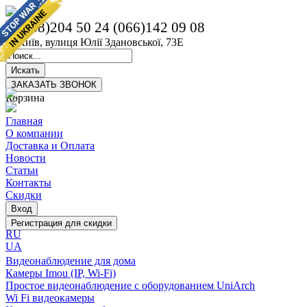
(068)204 50 24
(066)142 09 08
м. Київ, вулиця Юлії Здановської, 73Е
Корзина
Главная
О компании
Доставка и Оплата
Новости
Статьи
Контакты
Скидки
RU
UA
Видеонаблюдение для дома
Камеры Imou (IP, Wi-Fi)
Простое видеонаблюдение с оборудованием UniArch
Wi Fi видеокамеры