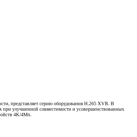
ости, представляет серию оборудования H.265 XVR. В
ных при улучшенной совместимости и усовершенствованных
ройств 4K/4Mп.