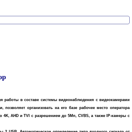
ор
для работы в составе системы видеонаблюдения с видеокамерами
, позволяет организовать на его базе рабочее место оператора
4K, AHD и TVI с разрешением до 5Мп, CVBS, а также IP-камеры с
2 USB. Автоматическое определение типа входного сигнала от