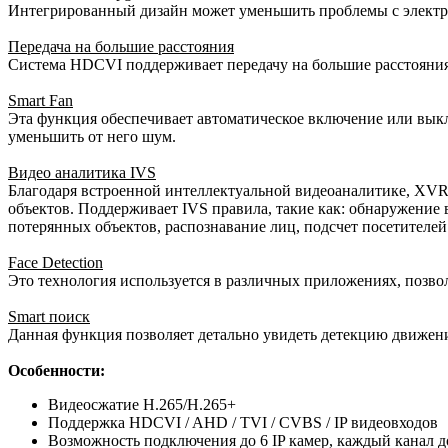
Интегрированный дизайн может уменьшить проблемы с электро
Передача на большие расстояния
Система HDCVI поддерживает передачу на большие расстояния п
Smart Fan
Эта функция обеспечивает автоматическое включение или выкл
уменьшить от него шум.
Видео аналитика IVS
Благодаря встроенной интеллектуальной видеоаналитике, XVR
объектов. Поддерживает IVS правила, такие как: обнаружение
потерянных объектов, распознавание лиц, подсчет посетителей
Face Detection
Это технология используется в различных приложениях, позвол
Smart поиск
Данная функция позволяет детально увидеть детекцию движен
Особенности:
Видеосжатие H.265/H.265+
Поддержка HDCVI / AHD / TVI / CVBS / IP видеовходов
Возможность подключения до 6 IP камер, каждый канал д