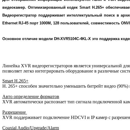
видеокамер. Оптимизированный кодек Smart H.265+ обеспечивает
Видеорегистратор поддерживает интеллектуальный поиск в арх
Ethernet RJ-45 порт 1000M, 128 пользователей, совместимость ONVIF
Основное отличие модели DH-XVR5104C-4KL-X это поддержка кодека
Линейка XVR видеорегистраторов является универсальной дл
позволяет легко интегрировать оборудование в различные сис
Smart H.265+
H. 265+ способен значительно уменьшить битрейт видео (90%) 
Авто определение форматов
XVR автоматически распознает тип сигнала подключенной каме
Разрешение
XVR поддерживает подключение HDCVI и IP камер с разрешен
Coaxial Audio/Upgrade/Alarm