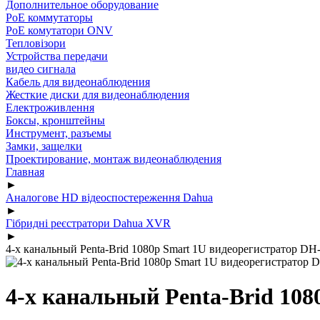
Дополнительное оборудование
PoE коммутаторы
PoE комутатори ONV
Тепловізори
Устройства передачи
видео сигнала
Кабель для видеонаблюдения
Жесткие диски для видеонаблюдения
Електроживлення
Боксы, кронштейны
Инструмент, разъемы
Замки, защелки
Проектирование, монтаж видеонаблюдения
Главная
►
Аналогове HD відеоспостереження Dahua
►
Гібридні реєстратори Dahua XVR
►
4-х канальный Penta-Brid 1080p Smart 1U видеорегистратор 
4-х канальный Penta-Brid 10