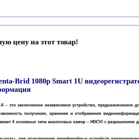
ую цену на этот товар!
ta-Brid 1080p Smart 1U видеорегистрат
формация
-X – это законченное независимое устройство, предназначенное 
озможность получения, хранения и отображения видеоинформации
вает 4 основных типа аналоговых камер – HDCVI с разрешением до 
ыходы, для подключения периферийных устройств предназначены 