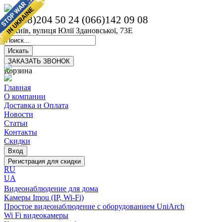
(068)204 50 24
(066)142 09 08
м. Київ, вулиця Юлії Здановської, 73Е
Корзина
Главная
О компании
Доставка и Оплата
Новости
Статьи
Контакты
Скидки
RU
UA
Видеонаблюдение для дома
Камеры Imou (IP, Wi-Fi)
Простое видеонаблюдение с оборудованием UniArch
Wi Fi видеокамеры