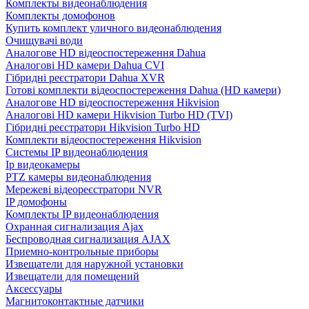
Комплекты видеонаблюдения
Комплекты домофонов
Купить комплект уличного видеонаблюдения
Очищувачі води
Аналогове HD відеоспостереження Dahua
Аналогові HD камери Dahua CVI
Гібридні реєстратори Dahua XVR
Готові комплекти відеоспостереження Dahua (HD камери)
Аналогове HD відеоспостереження Hikvision
Аналогові HD камери Hikvision Turbo HD (TVI)
Гібридні реєстратори Hikvision Turbo HD
Комплекти відеоспостереження Hikvision
Системы IP видеонаблюдения
Ip видеокамеры
PTZ камеры видеонаблюдения
Мережеві відеореєстратори NVR
IP домофоны
Комплекты IP видеонаблюдения
Охранная сигнализация Ajax
Беспроводная сигнализация AJAX
Приемно-контрольные приборы
Извещатели для наружной установки
Извещатели для помещений
Аксессуары
Магнитоконтактные датчики