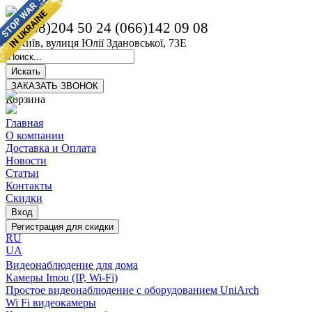
(068)204 50 24
(066)142 09 08
м. Київ, вулиця Юлії Здановської, 73Е
Корзина
Главная
О компании
Доставка и Оплата
Новости
Статьи
Контакты
Скидки
RU
UA
Видеонаблюдение для дома
Камеры Imou (IP, Wi-Fi)
Простое видеонаблюдение с оборудованием UniArch
Wi Fi видеокамеры