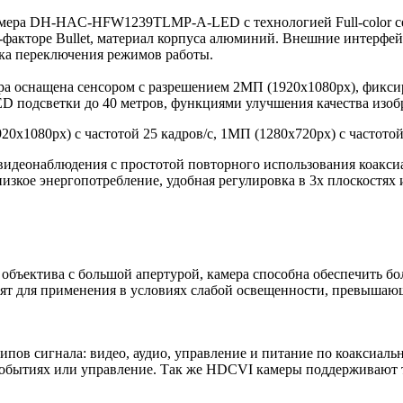
ера DH-HAC-HFW1239TLMP-A-LED с технологией Full-color сери
-факторе Bullet, материал корпуса алюминий. Внешние интерфей
ка переключения режимов работы.
ера оснащена сенсором с разрешением 2МП (1920х1080px), фикс
 LED подсветки до 40 метров, функциями улучшения качества и
х1080px) с частотой 25 кадров/с, 1МП (1280х720px) с частотой
идеонаблюдения с простотой повторного использования коакси
, низкое энергопотребление, удобная регулировка в 3х плоскост
объектива с большой апертурой, камера способна обеспечить б
дят для применения в условиях слабой освещенности, превышающ
ов сигнала: видео, аудио, управление и питание по коаксиаль
бытиях или управление. Так же HDCVI камеры поддерживают те