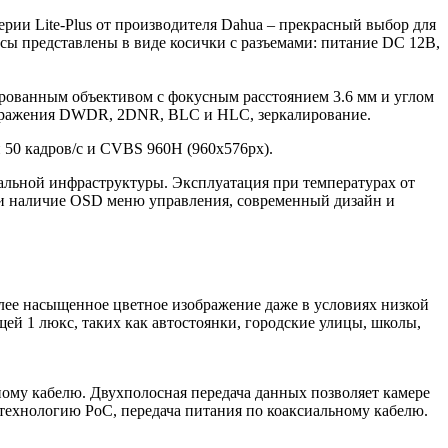
и Lite-Plus от производителя Dahua – прекрасный выбор для
сы представлены в виде косички с разъемами: питание DC 12В,
ированным объективом с фокусным расстоянием 3.6 мм и углом
зображения DWDR, 2DNR, BLC и HLC, зеркалирование.
 50 кадров/с и CVBS 960H (960x576px).
альной инфраструктуры. Эксплуатация при температурах от
ях и наличие OSD меню управления, современный дизайн и
олее насыщенное цветное изображение даже в условиях низкой
ей 1 люкс, таких как автостоянки, городские улицы, школы,
ному кабелю. Двухполосная передача данных позволяет камере
хнологию PoC, передача питания по коаксиальному кабелю.