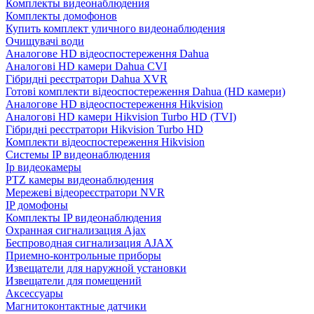
Комплекты видеонаблюдения
Комплекты домофонов
Купить комплект уличного видеонаблюдения
Очищувачі води
Аналогове HD відеоспостереження Dahua
Аналогові HD камери Dahua CVI
Гібридні реєстратори Dahua XVR
Готові комплекти відеоспостереження Dahua (HD камери)
Аналогове HD відеоспостереження Hikvision
Аналогові HD камери Hikvision Turbo HD (TVI)
Гібридні реєстратори Hikvision Turbo HD
Комплекти відеоспостереження Hikvision
Системы IP видеонаблюдения
Ip видеокамеры
PTZ камеры видеонаблюдения
Мережеві відеореєстратори NVR
IP домофоны
Комплекты IP видеонаблюдения
Охранная сигнализация Ajax
Беспроводная сигнализация AJAX
Приемно-контрольные приборы
Извещатели для наружной установки
Извещатели для помещений
Аксессуары
Магнитоконтактные датчики