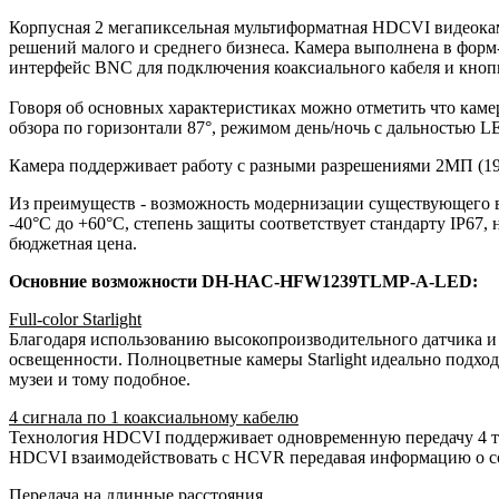
Корпусная 2 мегапиксельная мультиформатная HDCVI видеокам
решений малого и среднего бизнеса. Камера выполнена в форм
интерфейс BNC для подключения коаксиального кабеля и кноп
Говоря об основных характеристиках можно отметить что кам
обзора по горизонтали 87°, режимом день/ночь с дальностью
Камера поддерживает работу с разными разрешениями 2МП (1920
Из преимуществ - возможность модернизации существующего в
-40°C до +60°C, степень защиты соответствует стандарту IP67
бюджетная цена.
Основние возможности DH-HAC-HFW1239TLMP-A-LED:
Full-color Starlight
Благодаря использованию высокопроизводительного датчика и 
освещенности. Полноцветные камеры Starlight идеально подхо
музеи и тому подобное.
4 сигнала по 1 коаксиальному кабелю
Технология HDCVI поддерживает одновременную передачу 4 тип
HDCVI взаимодействовать с HCVR передавая информацию о со
Передача на длинные расстояния