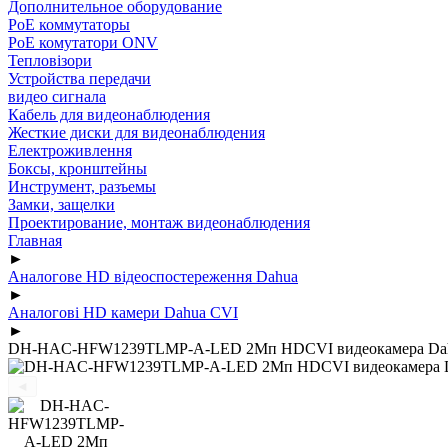
Дополнительное оборудование
PoE коммутаторы
PoE комутатори ONV
Тепловізори
Устройства передачи
видео сигнала
Кабель для видеонаблюдения
Жесткие диски для видеонаблюдения
Електроживлення
Боксы, кронштейны
Инструмент, разъемы
Замки, защелки
Проектирование, монтаж видеонаблюдения
Главная
►
Аналогове HD відеоспостереження Dahua
►
Аналогові HD камери Dahua CVI
►
DH-HAC-HFW1239TLMP-A-LED 2Мп HDCVI видеокамера Dahu