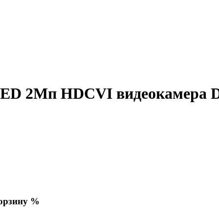
 2Мп HDCVI видеокамера Da
корзину %