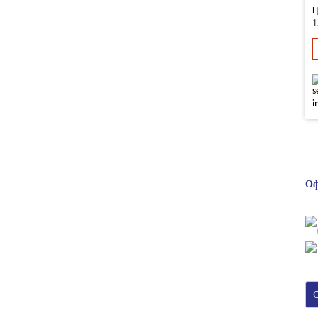
Ц
1
Оф