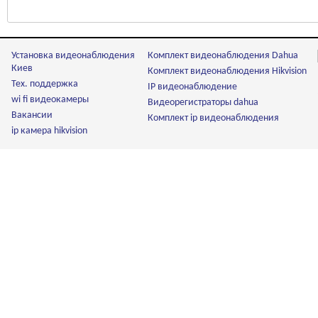
Установка видеонаблюдения
Комплект видеонаблюдения Dahua
Киев
Комплект видеонаблюдения Hikvision
Тех. поддержка
IP видеонаблюдение
wi fi видеокамеры
Видеорегистраторы dahua
Вакансии
Комплект ip видеонаблюдения
ip камера hikvision