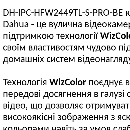
DH-IPC-HFW2449TL-S-PRO-BE 
Dahua - це вулична відеокамер
підтримкою технології
WizCol
своїм властивостям чудово пі
домашніх систем відеонагляд
Технологія
WizColor
поєднує в
передові досягнення в галузі
відео, що дозволяє отримуват
високоякісні зображення з я
кольорами навіть за умов сла