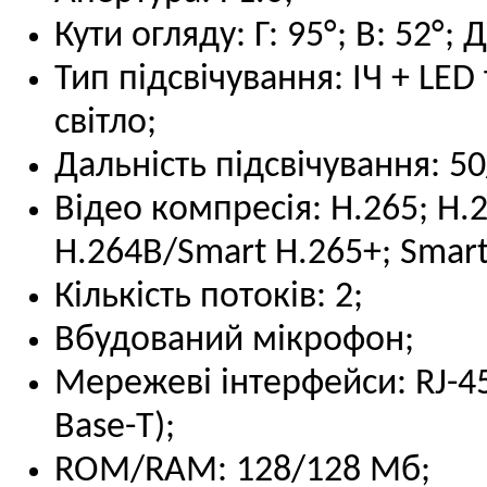
Кути огляду: Г: 95°; В: 52°; Д
Тип підсвічування: ІЧ + LED
світло;
Дальність підсвічування: 50
Відео компресія: H.265; H.
H.264B/Smart H.265+; Smart
Кількість потоків: 2;
Вбудований мікрофон;
Мережеві інтерфейси: RJ-4
Base-T);
ROM/RAM: 128/128 Мб;