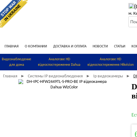
(
м. К
ГЛАВНАЯ
О КОМПАНИИ
ДОСТАВКА И ОПЛАТА
НОВОСТИ
СТАТЬИ
КО
Видеонаблюдение
Аналогове HD
Аналогове HD
для дома
відеоспостереження Dahua
відеоспостереження Hikvision
Главная
Системы IP видеонаблюдения
Ip видеокамеры
D
►
►
►
D
в
Ес