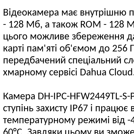
Відеокамера має внутрішню 
- 128 Мб, а також ROM - 128 
цього можливе збереження д
карті пам'яті об'ємом до 256 Г
передбачений спеціальний сл
хмарному сервісі Dahua Cloud
Камера DH-IPC-HFW2449TL-S-
ступінь захисту IP67 і працює
температурному режимі від -
60°C. Завдяки цьому ви змож