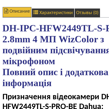
Описание
Характеристики
Отзывы (0)
DH-IPC-HFW2449TL-S-
2.8mm 4 МП
WizColor
з
подвійним підсвічуванн
мікрофоном
Повний опис і додаткова
інформація
Призначення відеокамери DH
HFW2449TL-S-PRO-BE Dahua: