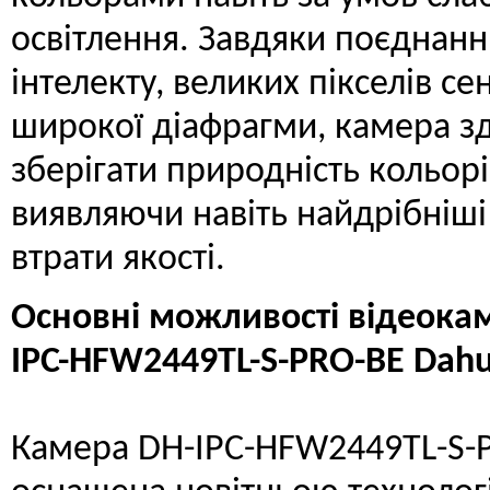
освітлення. Завдяки поєднан
інтелекту, великих пікселів се
широкої діафрагми, камера з
зберігати природність кольорі
виявляючи навіть найдрібніші
втрати якості.
Основні можливості відеока
IPC-HFW2449TL-S-PRO-BE Dahu
Камера DH-IPC-HFW2449TL-S-