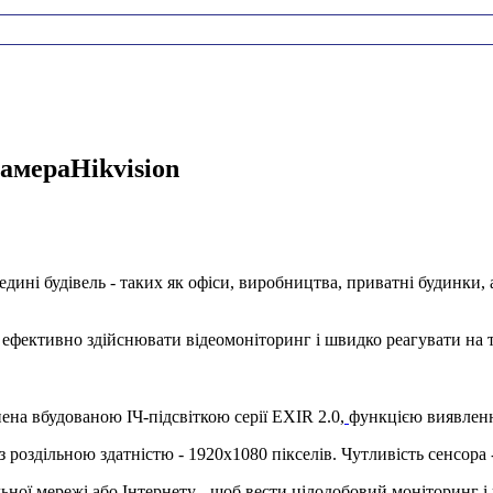
камераHikvision
едині будівель - таких як офіси, виробництва, приватні будинки
ьш ефективно здійснювати відеомоніторинг і швидко реагувати на
ена вбудованою ІЧ-підсвіткою серії EXIR 2.0,
функцією виявленн
 роздільною здатністю - 1920х1080 пікселів. Чутливість сенсора 
ної мережі або Інтернету - щоб вести цілодобовий моніторинг і пе