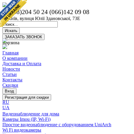
(068)204 50 24
(066)142 09 08
м. Київ, вулиця Юлії Здановської, 73Е
Корзина
Главная
О компании
Доставка и Оплата
Новости
Статьи
Контакты
Скидки
RU
UA
Видеонаблюдение для дома
Камеры Imou (IP, Wi-Fi)
Простое видеонаблюдение с оборудованием UniArch
Wi Fi видеокамеры