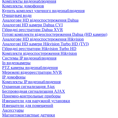
Комплекты видеонаблюдения
Комплекты домофонов
Купить комплект уличного видеонаблюдения
Очищувачі води
Аналогове HD відеоспостереження Dahua
Аналогові HD камери Dahua CVI
Гібридні реєстратори Dahua XVR
Готові комплекти відеоспостереження Dahua (HD камери)
Аналогове HD відеоспостереження Hikvision
Аналогові HD камери Hikvision Turbo HD (TVI)
Гібридні реєстратори Hikvision Turbo HD
Комплекти відеоспостереження Hikvision
Системы IP видеонаблюдения
Ip видеокамеры
PTZ камеры видеонаблюдения
Мережеві відеореєстратори NVR
IP домофоны
Комплекты IP видеонаблюдения
Охранная сигнализация Ajax
Беспроводная сигнализация AJAX
Приемно-контрольные приборы
Извещатели для наружной установки
Извещатели для помещений
Аксессуары
Магнитоконтактные датчики