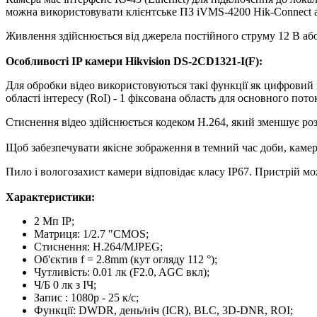
можна використовувати клієнтське ПЗ iVMS-4200 Hik-Connect а
Живлення здійснюється від джерела постійного струму 12 В або 
Особливості IP камери Hikvision DS-2CD1321-I(F):
Для обробки відео використовуються такі функції як цифрови
області інтересу (RoI) - 1 фіксована область для основного поток
Стиснення відео здійснюється кодеком H.264, який зменшує розм
Щоб забезпечувати якісне зображення в темний час доби, камера 
Пило і вологозахист камери відповідає класу IP67. Пристрій м
Характеристики:
2 Мп IP;
Матриця: 1/2.7 "CMOS;
Стиснення: H.264/MJPEG;
Об'єктив f = 2.8mm (кут огляду 112 °);
Чутливість: 0.01 лк (F2.0, AGC вкл);
Ч/Б 0 лк з ІЧ;
Запис : 1080р - 25 к/с;
Функції: DWDR, день/ніч (ICR), BLC, 3D-DNR, ROI;