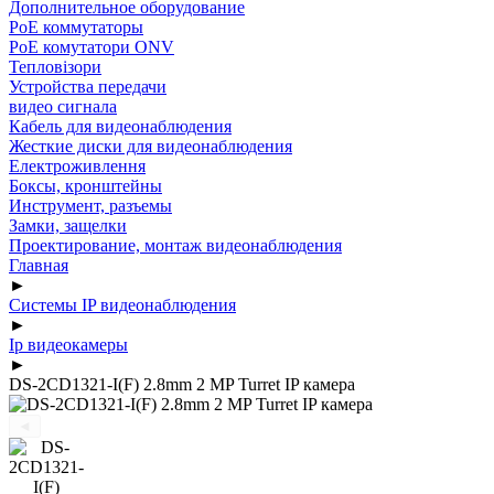
Дополнительное оборудование
PoE коммутаторы
PoE комутатори ONV
Тепловізори
Устройства передачи
видео сигнала
Кабель для видеонаблюдения
Жесткие диски для видеонаблюдения
Електроживлення
Боксы, кронштейны
Инструмент, разъемы
Замки, защелки
Проектирование, монтаж видеонаблюдения
Главная
►
Системы IP видеонаблюдения
►
Ip видеокамеры
►
DS-2CD1321-I(F) 2.8mm 2 MP Turret IP камера