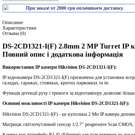
При заказе от 2000 грн оплачиваем доставку.
Описание
Характеристики
Отзывы (0)
DS-2CD1321-I(F) 2.8mm 2 MP Turret IP 
Повний опис і додаткова інформація
Використання IP камери Hikvision DS-2CD1321-I(F):
IP відеокамера DS-2CD1321-I(F) призначена для установки всер
складах, гаражах, стоянках, критих парковках та ін.
Функція детекції руху і тривоги за відеотамперу дозволяє біл
Основні можливості IP камери Hikvision DS-2CD1321-I(F):
Hikvision DS-2CD1321-I(F) - це купольна 2 Мп IP камера доповн
Матриця: світлочутливий сенсор 1/2.7" progressive Scan CMOS, з
Камера має інтерфейс RJ-45 (Ethernet) для підключення до локаль