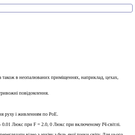
, а також в неопалюваних приміщеннях, наприклад, цехах,
 тривожні повідомлення.
я руху і живленням по PoE.
- 0.01 Люкс при F = 2.0, 0 Люкс при включеному ІЧ-світлі.
реглядати відео з архіву з будь-якої точки світу. Для цього