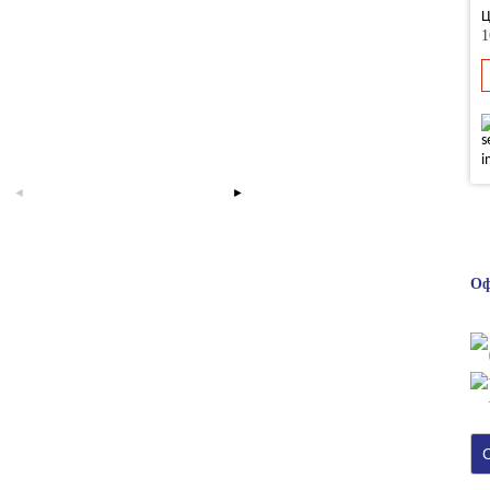
Ц
1
Оф