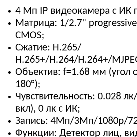
4 Мп IP видеокамера с ИК 
Матрица: 1/2.7" progressive
CMOS;
Сжатие: Н.265/
Н.265+/H.264/H.264+/MJPE
Объектив: f=1.68 мм (угол 
180°);
Чувствительность: 0.028 лк
вкл), 0 лк с ИК;
Запись: 4Мп/3Мп/1080р/720
Функции: Детектор лиц, ви