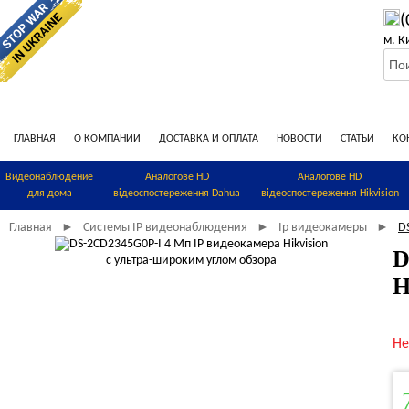
(
м. К
ГЛАВНАЯ
О КОМПАНИИ
ДОСТАВКА И ОПЛАТА
НОВОСТИ
СТАТЬИ
КО
Видеонаблюдение
Аналогове HD
Аналогове HD
для дома
відеоспостереження Dahua
відеоспостереження Hikvision
Главная
Системы IP видеонаблюдения
Ip видеокамеры
D
►
►
►
D
H
Не