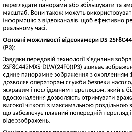
переглядати панорами або збільшувати та з
масштаб. Вони також можуть використовуват
інформацію з відеоканалів, щоб ефективно реа
реальному часі.
Основні можливості відеокамери DS-2SF8C4
(P3):
Завдяки передовій технології з'єднання зобра
2SF8C442MXS-DLW(24F0)(P3) зшиває зображен
єдине панорамне зображення з охопленням 18
дозволяє операторам служби безпеки насоло
яскравим і послідовним переглядом, який є б
вдосконалення дозволяють отримувати вра
високої чіткості з максимальною роздільною 
що забезпечує плавний попередній перегляд і
відеозображень.