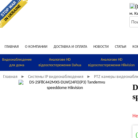
(
м. К
ГЛАВНАЯ
О КОМПАНИИ
ДОСТАВКА И ОПЛАТА
НОВОСТИ
СТАТЬИ
КО
Видеонаблюдение
Аналогове HD
Аналогове HD
для дома
відеоспостереження Dahua
відеоспостереження Hikvision
Главная
Системы IP видеонаблюдения
PTZ камеры видеонабл
►
►
D
s
Не