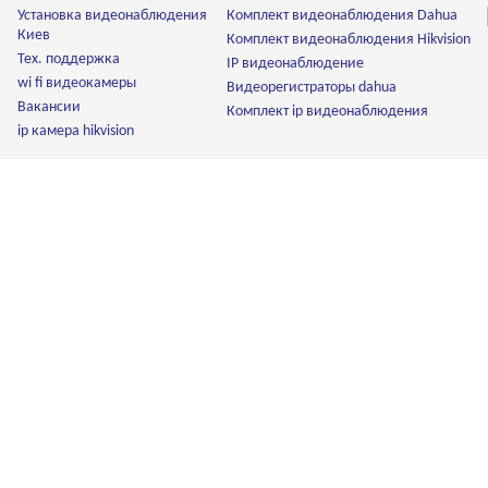
Установка видеонаблюдения
Комплект видеонаблюдения Dahua
Киев
Комплект видеонаблюдения Hikvision
Тех. поддержка
IP видеонаблюдение
wi fi видеокамеры
Видеорегистраторы dahua
Вакансии
Комплект ip видеонаблюдения
ip камера hikvision