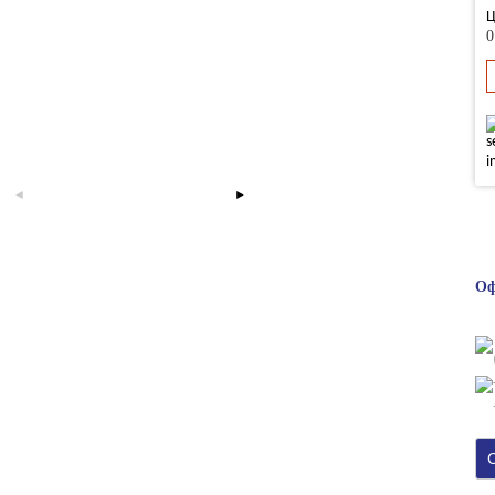
Ц
0
Оф