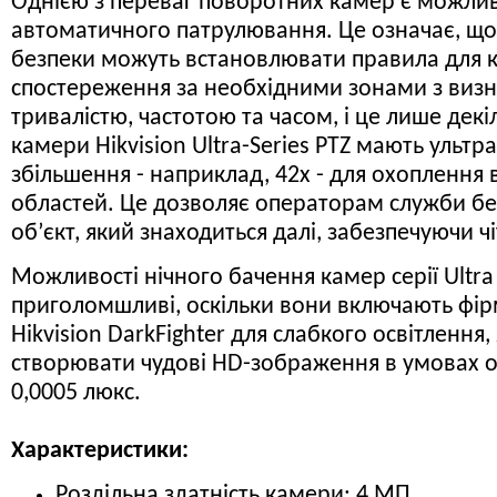
Однією з переваг поворотних камер є можлив
автоматичного патрулювання. Це означає, щ
безпеки можуть встановлювати правила для 
спостереження за необхідними зонами з виз
тривалістю, частотою та часом, і це лише декіл
камери Hikvision Ultra-Series PTZ мають ульт
збільшення - наприклад, 42x - для охоплення
областей. Це дозволяє операторам служби б
об’єкт, який знаходиться далі, забезпечуючи чі
Можливості нічного бачення камер серії Ultra
приголомшливі, оскільки вони включають фір
Hikvision DarkFighter для слабкого освітлення,
створювати чудові HD-зображення в умовах ос
0,0005 люкс.
Характеристики:
Роздільна здатність камери: 4 МП