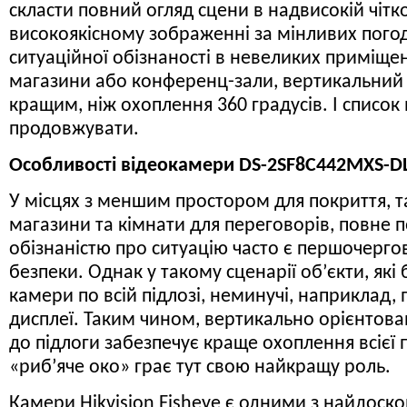
скласти повний огляд сцени в надвисокій чітко
високоякісному зображенні за мінливих пого
ситуаційної обізнаності в невеликих приміщен
магазини або конференц-зали, вертикальний к
кращим, ніж охоплення 360 градусів. І списо
продовжувати.
Особливості
відеокамери DS-2SF8C442MXS-DL
У місцях з меншим простором для покриття, т
магазини та кімнати для переговорів, повне п
обізнаністю про ситуацію часто є першочерг
безпеки. Однак у такому сценарії об’єкти, які
камери по всій підлозі, неминучі, наприклад, 
дисплеї. Таким чином, вертикально орієнтован
до підлоги забезпечує краще охоплення всієї
«риб’яче око» грає тут свою найкращу роль.
Камери Hikvision Fisheye є одними з найдоск