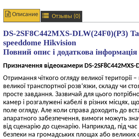
Описание
Отзывы (0)
DS-2SF8C442MXS-DLW(24F0)(P3) T
speeddome Hikvision
Повний опис і додаткова інформація
Призначення відеокамери DS-2SF8C442MXS-D
Отримання чіткого огляду великої території –
великої транспортної розв’язки, складу чи ст
просте завдання. Зазвичай для цього потрібно
камер і розгалужені кабелі в різних місцях, щ
поле огляду. Але коли справа доходить до вс
апаратного забезпечення, вимоги можуть зна
від сценарію до сценарію. Наприклад, під час
безпеки на громадських площах або великих 