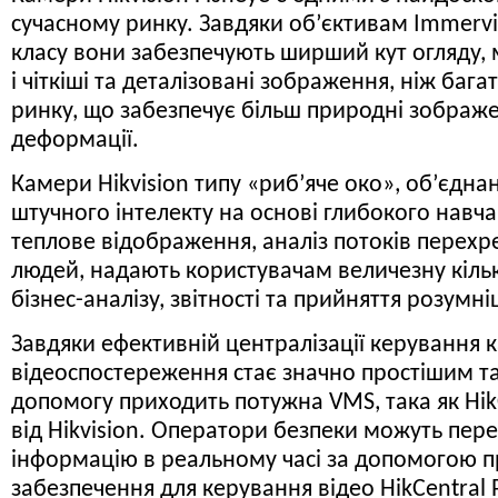
сучасному ринку. Завдяки об’єктивам Immerv
класу вони забезпечують ширший кут огляду,
і чіткіші та деталізовані зображення, ніж баг
ринку, що забезпечує більш природні зображен
деформації.
Камери Hikvision типу «риб’яче око», об’єдна
штучного інтелекту на основі глибокого навча
теплове відображення, аналіз потоків перехре
людей, надають користувачам величезну кільк
бізнес-аналізу, звітності та прийняття розумн
Завдяки ефективній централізації керування
відеоспостереження стає значно простішим та
допомогу приходить потужна VMS, така як HikC
від Hikvision. Оператори безпеки можуть пер
інформацію в реальному часі за допомогою 
забезпечення для керування відео HikCentral P