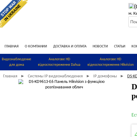
(
м. К
ГЛАВНАЯ
О КОМПАНИИ
ДОСТАВКА И ОПЛАТА
НОВОСТИ
СТАТЬИ
КО
Видеонаблюдение
Аналогове HD
Аналогове HD
для дома
відеоспостереження Dahua
відеоспостереження Hikvision
Главная
Системы IP видеонаблюдения
IP домофоны
DS-KD
►
►
►
D
р
Ес