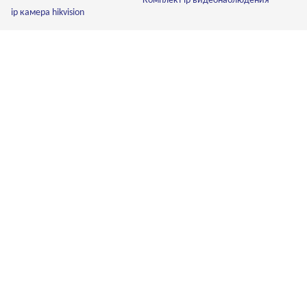
Комплект ip видеонаблюдения
ip камера hikvision