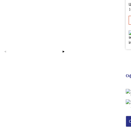
Ц
1
Оф