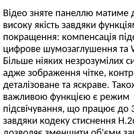
Відео зняте панеллю матиме 
високу якість завдяки функці
покращення: компенсація підс
цифрове шумозаглушення та
Більше ніяких незрозумілих си
адже зображення чітке, контр
деталізоване та яскраве. Тако
важливою функцією є режим
підсвічування, що працює до 3
завдяки кодеку стиснення H.
дозволяє зменшити об'єми за