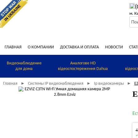
(
м. К
ГЛАВНАЯ
О КОМПАНИИ
ДОСТАВКА И ОПЛАТА
НОВОСТИ
СТАТ
Видеонаблюдение
Аналогове HD
для дома
відеоспостереження Dahua
відеос
Главная
Системы IP видеонаблюдения
Ip видеокамеры
E
►
►
►
E
Ес
4