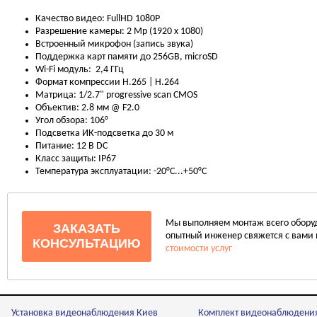
Качество видео: FullHD 1080P
Разрешение камеры: 2 Mp (1920 x 1080)
Встроенный микрофон (запись звука)
Поддержка карт памяти до 256GB, microSD
Wi-Fi модуль: 2,4 ГГц
Формат компрессии H.265 | H.264
Матрица: 1/2.7" progressive scan CMOS
Объектив: 2.8 мм @ F2.0
Угол обзора: 106°
Подсветка ИК-подсветка до 30 м
Питание: 12 В DC
Класс защиты: IP67
Температура эксплуатации: -20°С...+50°С
Мы выполняем монтаж всего оборудо
ЗАКАЗАТЬ
опытный инженер свяжется с вами 
КОНСУЛЬТАЦИЮ
стоимости услуг
Установка видеонаблюдения Киев
Комплект видеонаблюдени