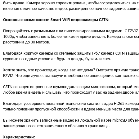
быть лучше. Камера хорошо спроектирована, чтобы сосредоточиться на
включая отличное качество видео, расширенное ночное видение, защище
Основные возможности Smart WiFi видеокамеры C3TN:
Попрощайтесь с размытыми или пикселизированными кадрами. С EZVIZ C
1080p, чтобы запечатлеть более четкие и яркие детали. Камера также 
расстоянии до 30 метров.
Благодаря корпусу камеры со степенью защиты IP67 камера C3TN защище
суровые погодные условия – будь то дождь, буря или снег.
Хотите знать, что происходит, когда вас нет дома? Смотрите прямую т
EZVIZ. Что еще лучше, вы получите мобильное оповещение, как только 
C3TN оснащен встроенным шумоподавляющим микрофоном, который може
любое время видеть и слышать, что происходит у вас на заднем дворе и
Благодаря усовершенствованной технологии сжатия видео H.265 камера
только половину пропускной способности и вдвое меньше места для хра
Вы можете хранить записанные видео на локальной карте microSD объемо
зашифрованного неограниченного облачного хранилища.
Характеристики: