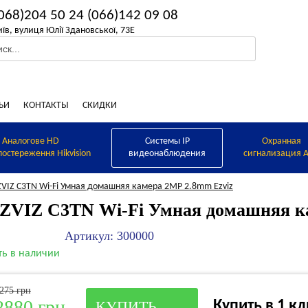
068)204 50 24
(066)142 09 08
иїв, вулиця Юлії Здановської, 73Е
ЬИ
КОНТАКТЫ
СКИДКИ
Аналогове HD
Системы IP
Охранная
постереження Hikvision
видеонаблюдения
сигнализация A
ZVIZ C3TN Wi-Fi Умная домашняя камера 2MP 2.8mm Ezviz
ZVIZ C3TN Wi-Fi Умная домашняя к
Артикул: 300000
ть в наличии
275 грн
2880 грн
Купить в 1 к