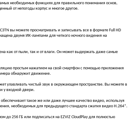
 самых необходимых функциях для правильного понимания основ,
нный от непогоды корпус и многое другое.
3TN вы можете просматривать и записывать все в формате Full HD
оснащена двумя ИК-лампами для четкого ночного видения на
на как от пыли, так и от влаги. Он может выдержать даже самые
рансляцию простым нажатием на свой смартфон с помощью приложения
камера обнаружит движение.
т улавливать чистый звук в окружающем пространстве. Вы можете в
ли у входной двери.
 обеспечивает такое же или даже лучшее качество видео, используя
нения, необходимых для предыдущего стандарта сжатия видео H.264*.
м до 256 ГБ или подписаться на EZVIZ CloudPlay для полностью