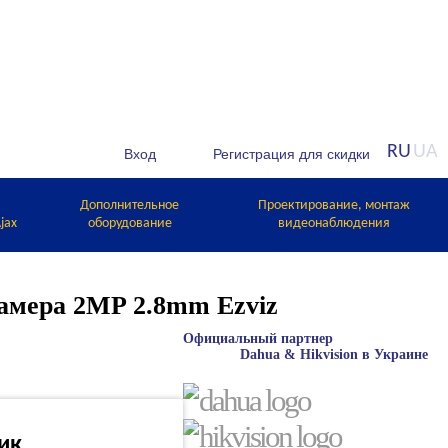
RU
UA
Дополнительное
Проектирование, монтаж
jax
оборудование
видеонаблюдения
амера 2MP 2.8mm Ezviz
Официальный партнер
Dahua & Hikvision в Украине
лик