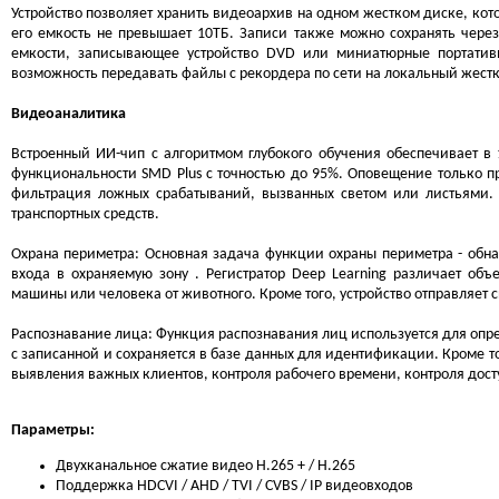
Устройство позволяет хранить видеоархив на одном жестком диске, кото
его емкость не превышает 10ТБ. Записи также можно сохранять чере
емкости, записывающее устройство DVD или миниатюрные портатив
возможность передавать файлы с рекордера по сети на локальный жест
Видеоаналитика
Встроенный ИИ-чип с алгоритмом глубокого обучения обеспечивает 
функциональности SMD Plus с точностью до 95%. Оповещение только 
фильтрация ложных срабатываний, вызванных светом или листьями.
транспортных средств.
Охрана периметра: Основная задача функции охраны периметра - обн
входа в охраняемую зону . Регистратор Deep Learning различает об
машины или человека от животного. Кроме того, устройство отправляет 
Распознавание лица: Функция распознавания лиц используется для опред
с записанной и сохраняется в базе данных для идентификации. Кроме т
выявления важных клиентов, контроля рабочего времени, контроля досту
Параметры:
Двухканальное сжатие видео H.265 + / H.265
Поддержка HDCVI / AHD / TVI / CVBS / IP видеовходов