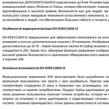
возможностью ДОПОЛНИТЕЛЬНОГО подключения до 8-ми IP-камер (однов
инновационной серии WizSense от Dahua, которая обеспечивает плавну
идентификацию и высокий уровень безопасности как для людей, так 
используют самые передовые технологии искусственного интеллекта, в 
на автомобили и людей, что обеспечивает большую гибкость и точность
Особенности видеорегистратора DH-XVR5116HS-I2
DH-XVR5116HS-I2 предназначен для эффективного мониторинга на основ
камерами и восьми дополнительных каналов с IP-камерами. Изображени
диске емкостью до 10 ТБ . Новая технология сжатия AI Coding экономит
стандартом H.265. Кроме того, обширные функции управления изображ
высокий уровень безопасности и гарантируют обнаружение всего нежела
2 портами USB.
Основные возможности DH-XVR5116HS-I2
Функциональное управление XVR регистратором было разработано т
неопытный пользователь мог просто с ним разобраться. Простая на
соответствуют стандартам 21 века и позволяют как установщику, та
соответствии со своими потребностями. Продукт Dahua адаптирован для 
этому решению пользователь получает готовое устройство, которое не 
затраты на установку и легко адаптировать к существующие системы
систему - огромное преимущество с точки зрения совместимости системы