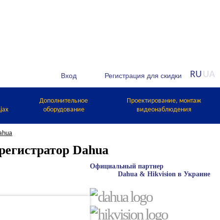
RU
UA
Дополнительное
Проектирование, монтаж
jax
оборудование
видеонаблюдения
ahua
егистратор Dahua
Официальный партнер
Dahua & Hikvision в Украине