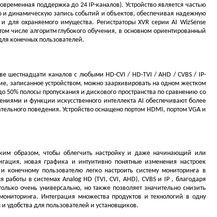
ременная поддержка до 24 IP-каналов). Устройство является частью
ю и динамическую запись событий и объектов, обеспечивая надежную
и для охраняемого имущества. Регистраторы XVR серии AI WizSense
том числе алгоритм глубокого обучения, в основном ориентированный
 для конечных пользователей.
е шестнадцати каналов с любыми HD-CVI / HD-TVI / AHD / CVBS / IP-
е, записанное устройством, можно заархивировать на одном жестком
 до 50% полосы пропускания и дискового пространства по сравнению со
ениями и функции искусственного интеллекта AI обеспечивают более
тельного поведения. Устройство оснащено портом HDMI, портом VGA и
аким образом, чтобы облегчить настройку и даже начинающий или
вигация, новая графика и интуитивно понятные изменения настроек
к и конечному пользователю легко настроить систему мониторинга в
работы в системах Analog HD (TVI, CVI, AHD), CVBS и IP , благодаря
только очень универсально, но также позволяет значительно снизить
 мониторинга. Интеграция множества продуктов и технологий в одну
 и удобства для пользователей и установщиков.