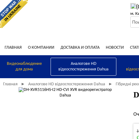
(
м. К
ГЛАВНАЯ
О КОМПАНИИ
ДОСТАВКА И ОПЛАТА
НОВОСТИ
СТАТ
Видеонаблюдение
Аналогове HD
для дома
відеоспостереження Dahua
відеос
Главная
Аналогове HD відеоспостереження Dahua
Гібридні ре
►
►
D
Оч
1