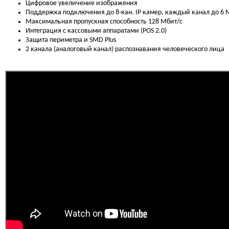
Цифровое увеличение изображения
Поддержка подключения до 8-кан. IP камер, каждый канал до 6 
Максимальная пропускная способность 128 Мбит/с
Интеграция с кассовыми аппаратами (POS 2.0)
Защита периметра и SMD Plus
2 канала (аналоговый канал) распознавания человеческого лица