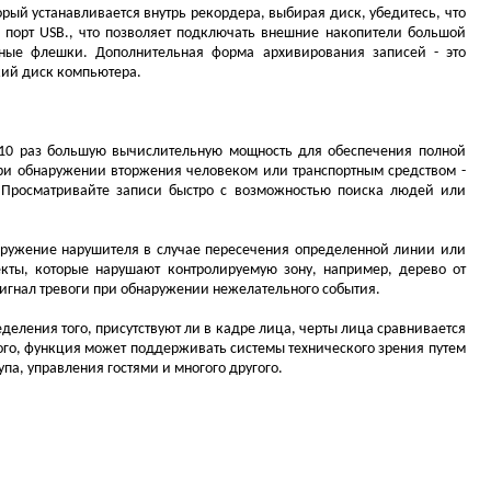
рый устанавливается внутрь рекордера, выбирая диск, убедитесь, что
з порт USB., что позволяет подключать внешние накопители большой
ные флешки. Дополнительная форма архивирования записей - это
кий диск компьютера.
в 10 раз большую вычислительную мощность для обеспечения полной
при обнаружении вторжения человеком или транспортным средством -
 Просматривайте записи быстро с возможностью поиска людей или
аружение нарушителя в случае пересечения определенной линии или
ъекты, которые нарушают контролируемую зону, например, дерево от
сигнал тревоги при обнаружении нежелательного события.
еления того, присутствуют ли в кадре лица, черты лица сравнивается
ого, функция может поддерживать системы технического зрения путем
па, управления гостями и многого другого.