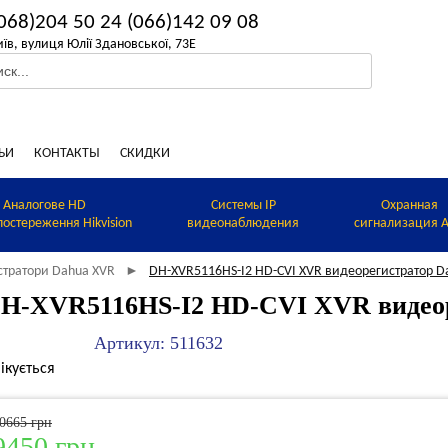
068)204 50 24
(066)142 09 08
иїв, вулиця Юлії Здановської, 73Е
ЬИ
КОНТАКТЫ
СКИДКИ
Аналогове HD
Системы IP
Охранная
постереження Hikvision
видеонаблюдения
сигнализация A
єстратори Dahua XVR
DH-XVR5116HS-I2 HD-CVI XVR видеорегистратор D
►
H-XVR5116HS-I2 HD-CVI XVR видеор
Артикул: 511632
ікується
0665 грн
9450 грн