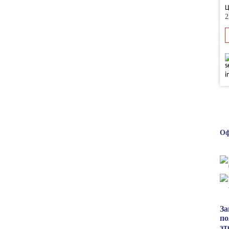
Ц
2
Оф
За
по
эт