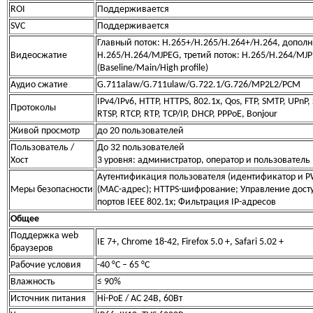
ROI
Поддерживается
SVC
Поддерживается
Главный поток: H.265+/H.265/H.264+/H.264, допол
Видеосжатие
H.265/H.264/MJPEG, третий поток: H.265/H.264/MJ
(Baseline/Main/High profile)
Аудио сжатие
G.711alaw/G.711ulaw/G.722.1/G.726/MP2L2/PCM
IPv4/IPv6, HTTP, HTTPS, 802.1x, Qos, FTP, SMTP, UPnP
Протоколы
RTSP, RTCP, RTP, TCP/IP, DHCP, PPPoE, Bonjour
Живой просмотр
до 20 пользователей
Пользователь /
До 32 пользователей
Хост
3 уровня: администратор, оператор и пользователь
Аутентификация пользователя (идентификатор и P
Меры безопасности
(MAC-адрес); HTTPS-шифрование; Управление досту
портов IEEE 802.1x; Фильтрация IP-адресов
Общее
Поддержка web
IE 7+, Chrome 18-42, Firefox 5.0 +, Safari 5.02 +
браузеров
Рабочие условия
-40 °C – 65 °C
Влажность
≤ 90%
Источник питания
Hi-PoE / AC 24В, 60Вт