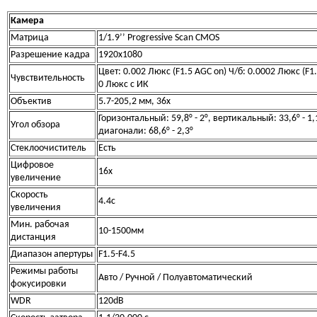
Камера
Матрица
1/1.9’’ Progressive Scan CMOS
Разрешение кадра
1920х1080
Цвет: 0.002 Люкс (F1.5 AGC on) Ч/б: 0.0002 Люкс (F1
Чувствительность
0 Люкс с ИК
Объектив
5.7-205,2 мм, 36x
Горизонтальный: 59,8° - 2°, вертикальный: 33,6° - 1,
Угол обзора
диагонали: 68,6° - 2,3°
Стеклоочиститель
Есть
Цифровое
16х
увеличение
Скорость
4.4с
увеличения
Мин. рабочая
10-1500мм
дистанция
Диапазон апертуры
F1.5-F4.5
Режимы работы
Авто / Ручной /
Полуавтоматический
фокусировки
WDR
120dB