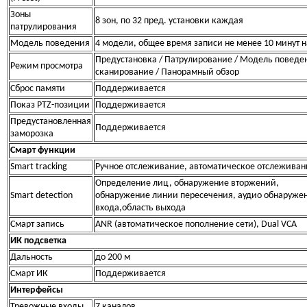
Зоны
8 зон, по 32 пред. установки каждая
патрулирования
Модель поведения
4 модели, общее время записи не менее 10 минут 
Предустановка / Патрулирование / Модель поведе
Режим просмотра
сканирование / Панорамный обзор
Сброс памяти
Поддерживается
Показ PTZ-позиции
Поддерживается
Предустановленная
Поддерживается
заморозка
Смарт функции
Smart tracking
Ручное отслеживание, автоматическое отслеживан
Определение лиц,
обнаружение вторжений
,
Smart detection
обнаружение
линии
пересечения
, аудио
обнаруже
входа
,
область
выхода
Смарт запись
ANR (автоматическое пополнение сети), Dual VCA
ИК подсветка
Дальность
до 200 м
Смарт ИК
Поддерживается
Интерфейсы
Тревожные входы
7 каналов