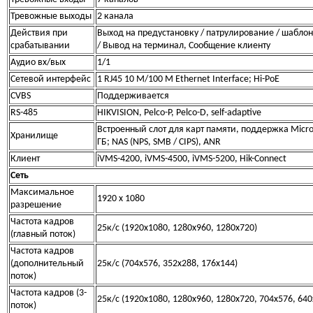
Тревожные выходы
2 канала
Действия при
Выход на предустановку / патрулирование / шаблон
срабатывании
/ Вывод на терминал, Сообщение клиенту
Аудио вх/вых
1/1
Сетевой интерфейс
1 RJ45 10 M/100 M Ethernet Interface; Hi-PoE
CVBS
Поддерживается
RS-485
HIKVISION, Pelco-P, Pelco-D, self-adaptive
Встроенный слот для карт памяти, поддержка Micro 
Хранилище
ГБ; NAS (NPS, SMB / CIPS), ANR
Клиент
iVMS-4200, iVMS-4500, iVMS-5200, Hik-Connect
Сеть
Максимальное
1920 х 1080
разрешение
Частота кадров
25к/с (1920x1080, 1280x960, 1280x720)
(главный поток)
Частота кадров
(дополнительный
25к/с (704х576, 352х288, 176х144)
поток)
Частота кадров (3-
25к/с (1920x1080, 1280x960, 1280x720, 704х576, 640
поток)