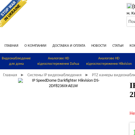
(
м. К
ГЛАВНАЯ
О КОМПАНИИ
ДОСТАВКА И ОПЛАТА
НОВОСТИ
СТАТЬИ
КО
Видеонаблюдение
Аналогове HD
Аналогове HD
для дома
відеоспостереження Dahua
відеоспостереження Hikvision
Главная
Системы IP видеонаблюдения
PTZ камеры видеонабл
►
►
I
2
Не