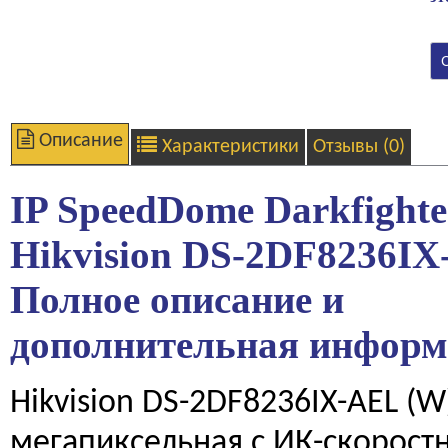
Описание
Характеристики
Отзывы (0)
IP SpeedDome Darkfighte
Hikvision DS-2DF8236I
Полное описание и
дополнительная инфор
Hikvision DS-2DF8236IX-AEL (W)
мегапиксельная с ИК-скорос