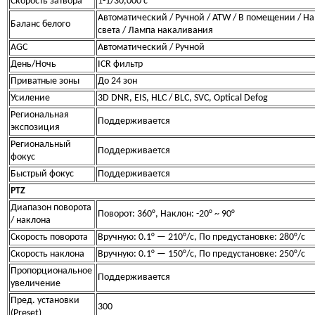
Скорость затвора
1-1/30,000 с
Автоматический / Ручной / ATW / В помещении / На
Баланс белого
света / Лампа накаливания
AGC
Автоматический / Ручной
День/Ночь
ICR фильтр
Приватные зоны
До 24 зон
Усиление
3D DNR, EIS, HLC / BLC, SVC, Optical Defog
Региональная
Поддерживается
экспозиция
Региональный
Поддерживается
фокус
Быстрый фокус
Поддерживается
PTZ
Диапазон поворота
Поворот: 360°, Наклон: -20° ~ 90°
/ наклона
Скорость поворота
Вручную: 0.1° — 210°/с, По предустановке: 280°/с
Скорость наклона
Вручную: 0.1° — 150°/с, По предустановке: 250°/с
Пропорциональное
Поддерживается
увеличение
Пред. установки
300
(Preset)