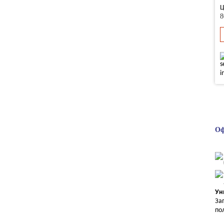
Ц
8
Оф
Ун
За
по