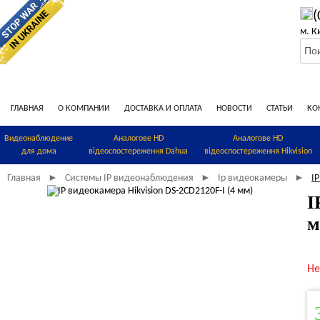
(
м. К
ГЛАВНАЯ
О КОМПАНИИ
ДОСТАВКА И ОПЛАТА
НОВОСТИ
СТАТЬИ
КО
Видеонаблюдение
Аналогове HD
Аналогове HD
для дома
відеоспостереження Dahua
відеоспостереження Hikvision
Главная
Системы IP видеонаблюдения
Ip видеокамеры
I
►
►
►
I
м
Не