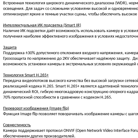
Встроенная технология широкого динамического диапазона (WDR), норма
освещения. Для задач со сложными условиями высокой и одновременн
оптимизирует яркие и темные участки сцены, чтобы обеспечить высокое
Интеллектуальная ИК подсветка (Smart IR)
Наличие ИК подсветки даёт возможность использовать камеру в условия
получения наиболее эффективного изображения в условиях недостаточн
Защита
Поддержка ±30% допустимого отклонения входного напряжения, камера
Грозозащита по напряжению до 2KV обеспечивает надёжную защиту. Диапа
возможность установки камеры в экстремальных условиях окружающей
Технология Smart H.265+
Передача видеопотоков высокого качества без высокой загрузки сетево
реализацией кодека H.265. Smart H.265+ является адаптивной технолог
динамический ROI, гибкую многокадровую конструкцию опорного кадра
70% пропускной способности в сравнении с кодеком H.265.
Переворот изображения (Image flip)
Функция Image flip позволяет поворачивать изображение камеры с шаго
Совместимость
Камера поддерживает протокол ONVIF (Open Network Video Interface For
обеспечением других производителей.