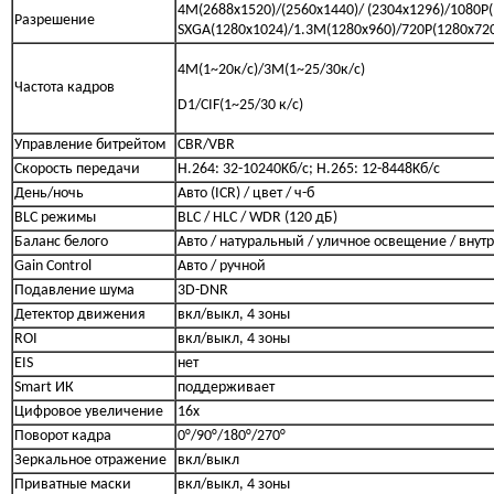
4M(2688x1520)/(2560x1440)/ (2304x1296)/1080P(
Разрешение
SXGA(1280x1024)/1.3M(1280x960)/720P(1280x720
4M(1~20к/с)/3M(1~25/30к/с)
Частота кадров
D1/CIF(1~25/30 к/с)
Управление битрейтом
CBR/VBR
Скорость передачи
H.264: 32-10240Kб/с; H.265: 12-8448Kб/с
День/ночь
Авто (ICR) / цвет / ч-б
BLC режимы
BLC / HLC / WDR (120 дБ)
Баланс белого
Авто / натуральный / уличное освещение / внут
Gain Control
Авто / ручной
Подавление шума
3D-DNR
Детектор движения
вкл/выкл, 4 зоны
ROI
вкл/выкл, 4 зоны
EIS
нет
Smart ИК
поддерживает
Цифровое увеличение
16х
Поворот кадра
0°/90°/180°/270°
Зеркальное отражение
вкл/выкл
Приватные маски
вкл/выкл, 4 зоны