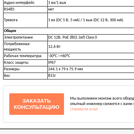
Аудио интерфейс
1 вх/1 вых
RS485
нет
Тревога
1 вх (DC 5 В, 5 мА) / 1 вых (DC 12 В, 300 мА)
Общее
Электропитание
DC 12В, PoE (802.3af) Class 0
Потребляемая
12.6 Вт
мощность
Рабочая температура
-30°C ~+60°C
Класс защиты
IP67
Размеры
244.1 x 79 x 75.9 мм
Вес
815г
Мы выполняем монтаж всего оборудо
ЗАКАЗАТЬ
опытный инженер свяжется с вами 
КОНСУЛЬТАЦИЮ
стоимости услуг