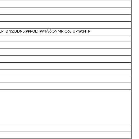
CP ;DNS;DDNS;PPPOE;IPv4/v6;SNMP;QoS;UPnP;NTP