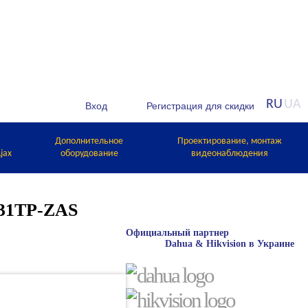
RU
UA
Дополнительное
Проектирование, монтаж
jax
оборудование
видеонаблюдения
431TP-ZAS
Официальный партнер
Dahua & Hikvision в Украине