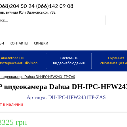
068)204 50 24
(066)142 09 08
иїв, вулиця Юлії Здановської, 73Е
ЬИ
КОНТАКТЫ
СКИДКИ
Аналогове HD
Системы IP
Охранная
постереження Hikvision
видеонаблюдения
сигнализация A
P видеокамера Dahua DH-IPC-HFW2431TP-ZAS
P видеокамера Dahua DH-IPC-HFW2
Артикул: DH-IPC-HFW2431TP-ZAS
т в наличии
8325 грн