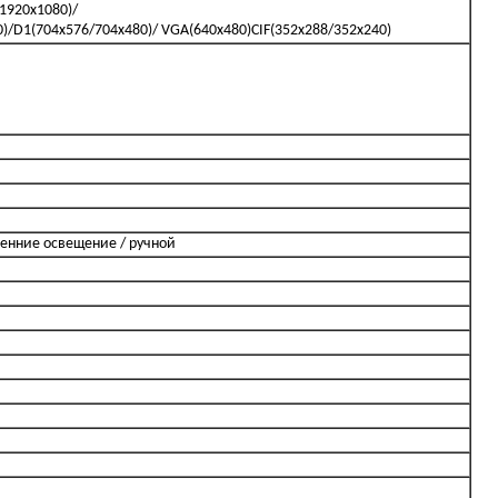
1920x1080)/
)/D1(704x576/704x480)/ VGA(640x480)CIF(352x288/352x240)
ренние освещение / ручной