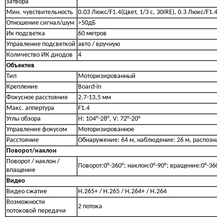
затвора
Мин. чувствительность
0.03 Люкс/F1.4(Цвет, 1/3 с, 30IRE), 0.3 Люкс/F1.4
Отношение сигнал/шум
>50дБ
Ик подсветка
60 метров
Управление подсветкой
авто / вручную
Количество ИК диодов
4
Объектив
Тип
Моторизированный
Крепление
Board-in
Фокусное расстояние
2.7-13,5 мм
Макс. аппертура
F1.4
Углы обзора
H: 104°-28°, V: 72°-20°
Управление фокусом
Моторизированное
Расстояние
Обнаружение: 64 м, наблюдение: 26 м, распозн
Поворот/наклон
Поворот / наклон /
Поворот:0°-360°; наклон:0°-90°; вращение:0°-36
впащение
Видео
Видео сжатие
H.265+ / H.265 / H.264+ / H.264
Возможности
2 потока
потоковой передачи