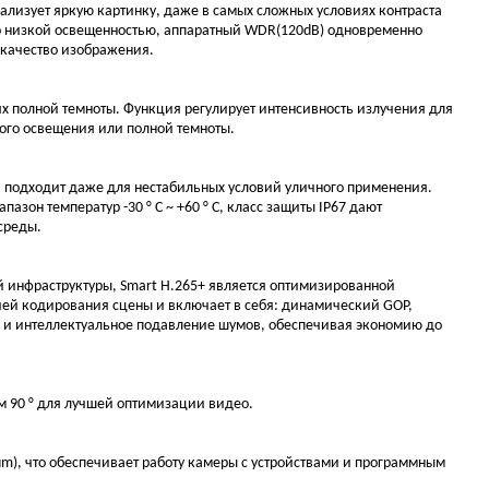
лизует яркую картинку, даже в самых сложных условиях контраста
о низкой освещенностью, аппаратный WDR(120dB) одновременно
 качество изображения.
х полной темноты. Функция регулирует интенсивность излучения для
ого освещения или полной темноты.
 подходит даже для нестабильных условий уличного применения.
зон температур -30 ° C ~ +60 ° C, класс защиты IP67 дают
 среды.
й инфраструктуры, Smart H.265+ является оптимизированной
ией кодирования сцены и включает в себя: динамический GOP,
 и интеллектуальное подавление шумов, обеспечивая экономию до
м 90 ° для лучшей оптимизации видео.
um), что обеспечивает работу камеры с устройствами и программным