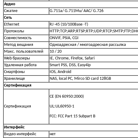
Аудио
Сжатие
G.711a/ G.711Mu/ AAC/ G.726
Сеть
Ethernet
RJ -45 (10/100Base -T)
Протоколы
HTTP;TCP;ARP;RTSP;RTP;UDP;RTCP;SMTP;FTP;DH
Совместимость
ONVIF, PSIA, CGI
Метод вещания
Одноадресная / многоадресная рассылка
Макс. пользователей
10 / 20
Web браузеры
IE, Chrome, Firefox, Safari
Удаленная работа
Smart PSS, DSS, Easy4ip
Смартфоны
IOS, Android
Хранилище
NAS, local PC, Mirco SD card 128GB
Сертификация
CE (EN 60950:2000)
Сертификация
UL:UL60950-1
FCC: FCC Part 15 Subpart B
Интерфейс
Видео интерфейс
нет