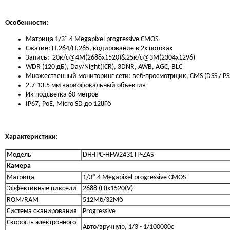
Особенности:
Матрица 1/3" 4 Megapixel progressive CMOS
Сжатие: H.264/H.265, кодирование в 2х потоках
Запись: 20к/с@4M(2688x1520)&25к/с@3M(2304x1296)
WDR (120 дБ), Day/Night(ICR), 3DNR, AWB, AGC, BLC
Множественный мониторинг сети: веб-просмотрщик, CMS (DSS / PS
2.7-13.5 мм вариофокальный объектив
Ик подсветка 60 метров
IP67, PoE, Micro SD до 128Гб
Характеристики:
Модель
DH-IPC-HFW2431TP-ZAS
Камера
Матрица
1/3” 4 Megapixel progressive CMOS
Эффективные пиксели
2688 (H)x1520(V)
ROM/RAM
512Мб/32Мб
Система сканирования
Progressive
Скорость электронного
Авто/вручную, 1/3 - 1/100000с