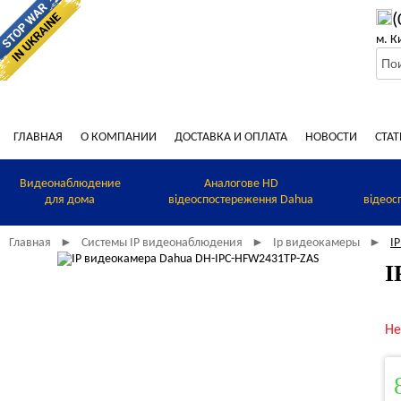
(
м. К
ГЛАВНАЯ
О КОМПАНИИ
ДОСТАВКА И ОПЛАТА
НОВОСТИ
СТАТ
Видеонаблюдение
Аналогове HD
для дома
відеоспостереження Dahua
відеос
Главная
Системы IP видеонаблюдения
Ip видеокамеры
I
►
►
►
I
Не