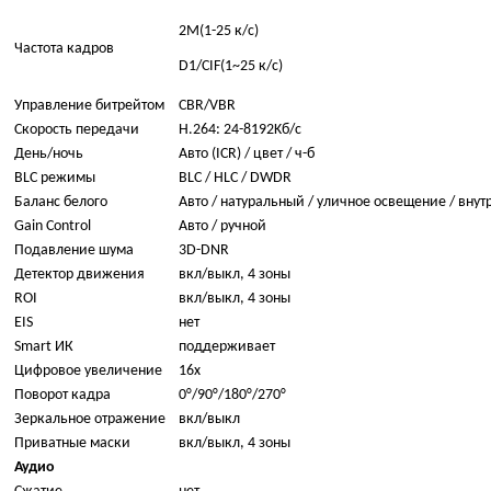
2M(1-25 к/с)
Частота кадров
D1/CIF(1~25 к/с)
Управление битрейтом
CBR/VBR
Скорость передачи
H.264: 24-8192Kб/с
День/ночь
Авто (ICR) / цвет / ч-б
BLC режимы
BLC / HLC / DWDR
Баланс белого
Авто / натуральный / уличное освещение / вну
Gain Control
Авто / ручной
Подавление шума
3D-DNR
Детектор движения
вкл/выкл, 4 зоны
ROI
вкл/выкл, 4 зоны
EIS
нет
Smart ИК
поддерживает
Цифровое увеличение
16х
Поворот кадра
0°/90°/180°/270°
Зеркальное отражение
вкл/выкл
Приватные маски
вкл/выкл, 4 зоны
Аудио