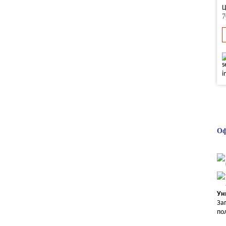
Ц
7
Оф
Ун
За
по