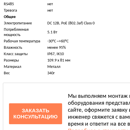
RS485
нет
Тревога
нет
Общее
Электропитание
DC 12В, PoE (802.3af) Class 0
Потребляемая
5.1 Вт
мощность
Рабочая температура
-30°C ~+60°C
Влажность
менее 95%
Класс защиты
IP67, IK10
Размеры
109.9 х 81 мм
Материал
Металл
Вес
340г
Мы выполняем монтаж 
оборудования представл
сайте, оформите заявку
ЗАКАЗАТЬ
КОНСУЛЬТАЦИЮ
инженер свяжется с ва
время и ответит на все 