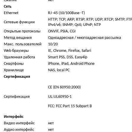
Сжатие
нет
Сеть
Ethernet
RJ -45 (10/100Base -T)
HTTP; TCP; ARP; RTSP; RTP; UDP; RTCP; SMTP; FT
Сетевые функции
IPv4/v6; SNMP; QoS; UPnP; NTP
Открытые протоколы
ONVIF, PSIA, CGI
Метод вещания
Одноадресная / многоадресная рассылка
Макс. пользователей
10/20
Web браузеры
IE, Chrome, Firefox, Safari
Удаленная работа
Smart PSS, DSS, Easy4ip
Смартфоны
iPhone, iPad, Android Phone
Хранилище
NAS, local PC
Сертификация
CE (EN 60950:2000)
Сертификация
UL:UL60950-1
FCC: FCC Part 15 Subpart B
Интерфейс
Видео интерфейс
нет
Аудио интерфейс
нет