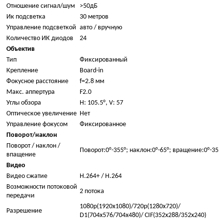
Отношение сигнал/шум
>50дБ
Ик подсветка
30 метров
Управление подсветкой
авто / вручную
Количество ИК диодов
24
Объектив
Тип
Фиксированный
Крепление
Board-in
Фокусное расстояние
f=2.8 мм
Макс. аппертура
F2.0
Углы обзора
H: 105.5°, V: 57
Оптическое увеличение
Нет
Управление фокусом
Фиксированное
Поворот/наклон
Поворот / наклон /
Поворот:0°-355°; наклон:0°-65°; вращение:0°-35
впащение
Видео
Видео сжатие
H.264+ / H.264
Возможности потоковой
2 потока
передачи
1080p(1920x1080)/720p(1280x720)/
Разрешение
D1(704x576/704x480)/ CIF(352x288/352x240)