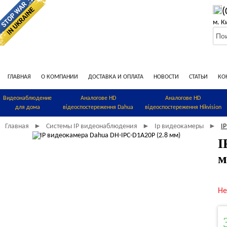
(
м. К
ГЛАВНАЯ
О КОМПАНИИ
ДОСТАВКА И ОПЛАТА
НОВОСТИ
СТАТЬИ
КО
Видеонаблюдение
Аналогове HD
Аналогове HD
для дома
відеоспостереження Dahua
відеоспостереження Hikvision
Главная
Системы IP видеонаблюдения
Ip видеокамеры
I
►
►
►
I
м
Не