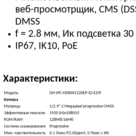
веб-просмотрщик, CMS (DSS
DMSS
f = 2.8 мм, Ик подсветка 3
IP67, IK10, PoE
Характеристики:
Модель
DH-IPC-HDBW1220EP-S2-EZIP
Камера
Матрица
1/2.9” 2 Megapixel progressive CMOS
Эффективные пиксели
1920 (H)x1080(V)
ROM/RAM
128Мб/16Мб
Система сканирования
Progressive
Мин. чувствительность
0.1 Люкс/F2.0(Цвет), 0 Люкс с ИК