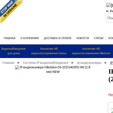
(
м. К
ГЛАВНАЯ
О КОМПАНИИ
ДОСТАВКА И ОПЛАТА
НОВОСТИ
СТАТЬИ
КО
Видеонаблюдение
Аналогове HD
Аналогове HD
для дома
відеоспостереження Dahua
відеоспостереження Hikvision
Главная
Системы IP видеонаблюдения
Ip видеокамеры
I
►
►
►
I
(
Не