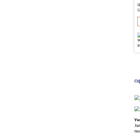
Ц
6
Оф
Ун
За
по