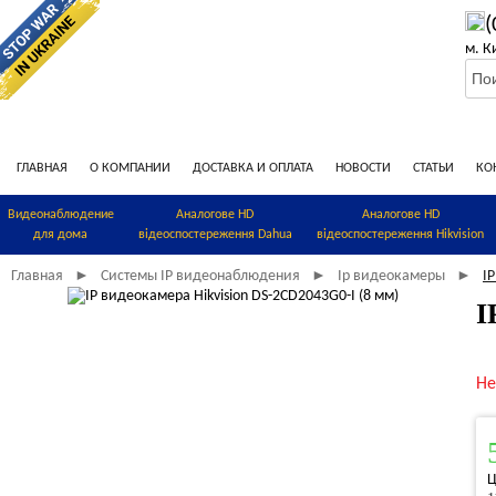
(
м. К
ГЛАВНАЯ
О КОМПАНИИ
ДОСТАВКА И ОПЛАТА
НОВОСТИ
СТАТЬИ
КО
Видеонаблюдение
Аналогове HD
Аналогове HD
для дома
відеоспостереження Dahua
відеоспостереження Hikvision
Главная
Системы IP видеонаблюдения
Ip видеокамеры
I
►
►
►
I
Не
Ц