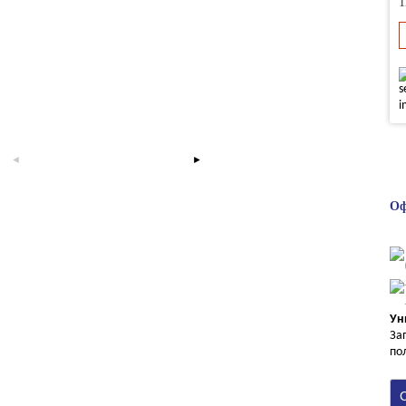
1
Оф
Ун
За
по