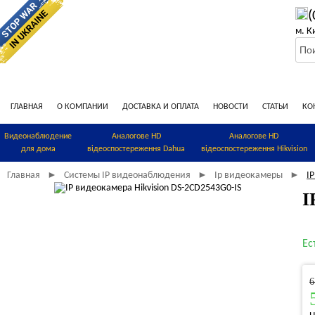
(
м. К
ГЛАВНАЯ
О КОМПАНИИ
ДОСТАВКА И ОПЛАТА
НОВОСТИ
СТАТЬИ
КО
Видеонаблюдение
Аналогове HD
Аналогове HD
для дома
відеоспостереження Dahua
відеоспостереження Hikvision
Главная
Системы IP видеонаблюдения
Ip видеокамеры
I
►
►
►
I
Ес
6