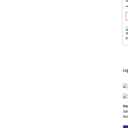
Ц
1
Оф
Ун
За
по