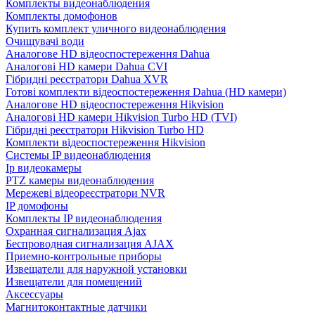
Комплекты видеонаблюдения
Комплекты домофонов
Купить комплект уличного видеонаблюдения
Очищувачі води
Аналогове HD відеоспостереження Dahua
Аналогові HD камери Dahua CVI
Гібридні реєстратори Dahua XVR
Готові комплекти відеоспостереження Dahua (HD камери)
Аналогове HD відеоспостереження Hikvision
Аналогові HD камери Hikvision Turbo HD (TVI)
Гібридні реєстратори Hikvision Turbo HD
Комплекти відеоспостереження Hikvision
Системы IP видеонаблюдения
Ip видеокамеры
PTZ камеры видеонаблюдения
Мережеві відеореєстратори NVR
IP домофоны
Комплекты IP видеонаблюдения
Охранная сигнализация Ajax
Беспроводная сигнализация AJAX
Приемно-контрольные приборы
Извещатели для наружной установки
Извещатели для помещений
Аксессуары
Магнитоконтактные датчики