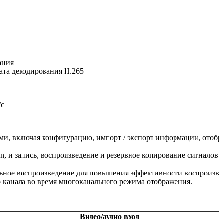
ания
ата декодирования H.265 +
/с
ми, включая конфигурацию, импорт / экспорт информации, ото
on, и запись, воспроизведение и резервное копирование сигнало
ьное воспроизведение для повышения эффективности воспроизв
 канала во время многоканального режима отображения.
Видео/аудио вход