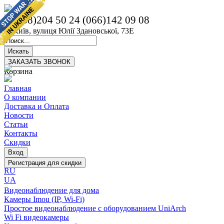
(068)204 50 24
(066)142 09 08
м. Київ, вулиця Юлії Здановської, 73Е
Корзина
Главная
О компании
Доставка и Оплата
Новости
Статьи
Контакты
Скидки
RU
UA
Видеонаблюдение для дома
Камеры Imou (IP, Wi-Fi)
Простое видеонаблюдение с оборудованием UniArch
Wi Fi видеокамеры