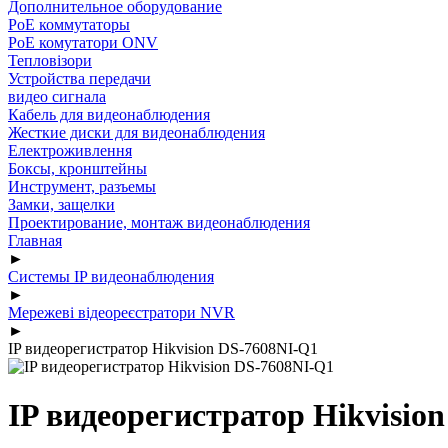
Дополнительное оборудование
PoE коммутаторы
PoE комутатори ONV
Тепловізори
Устройства передачи
видео сигнала
Кабель для видеонаблюдения
Жесткие диски для видеонаблюдения
Електроживлення
Боксы, кронштейны
Инструмент, разъемы
Замки, защелки
Проектирование, монтаж видеонаблюдения
Главная
►
Системы IP видеонаблюдения
►
Мережеві відеореєстратори NVR
►
IP видеорегистратор Hikvision DS-7608NI-Q1
IP видеорегистратор Hikvisio