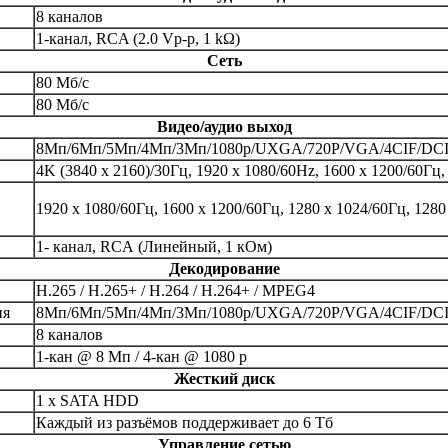
8 каналов
1-канал, RCA (2.0 Vp-p, 1 kΩ)
Сеть
80 Мб/с
80 Мб/с
Видео/аудио выход
8Мп/6Mп/5Mп/4Мп/3Mп/1080p/UXGA/720P/VGA/4CIF/DCIF
4K (3840 х 2160)/30Гц, 1920 х 1080/60Hz, 1600 х 1200/60Гц,
1920 х 1080/60Гц, 1600 х 1200/60Гц, 1280 х 1024/60Гц, 1280
1- канал, RCA (Линейный, 1 кОм)
Декодирование
H.265 / H.265+ / H.264 / H.264+ / MPEG4
ия
8Мп/6Mп/5Mп/4Мп/3Mп/1080p/UXGA/720P/VGA/4CIF/DCIF
8 каналов
1-кан @ 8 Мп / 4-кан @ 1080 p
Жесткий диск
1 х SATA HDD
Каждый из разъёмов поддерживает до 6 Tб
Управление сетью