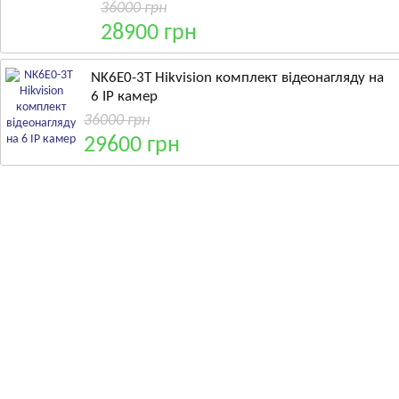
36000 грн
28900 грн
NK6E0-3T Hikvision комплект відеонагляду на
6 IP камер
36000 грн
29600 грн