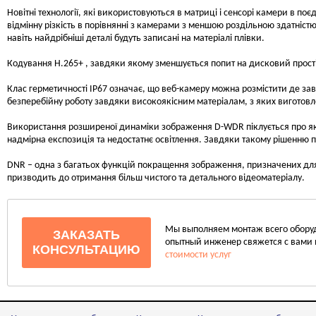
Новітні технології, які використовуються в матриці і сенсорі камери в п
відмінну різкість в порівнянні з камерами з меншою роздільною здатністю.
навіть найдрібніші деталі будуть записані на матеріалі плівки.
Кодування H.265+ , завдяки якому зменшується попит на дисковий прості
Клас герметичності IP67 означає, що веб-камеру можна розмістити де за
безперебійну роботу завдяки високоякісним матеріалам, з яких виготов
Використання розширеної динаміки зображення D-WDR піклується про якіс
надмірна експозиція та недостатнє освітлення. Завдяки такому рішенню п
DNR – одна з багатьох функцій покращення зображення, призначених для
призводить до отримання більш чистого та детального відеоматеріалу.
Мы выполняем монтаж всего оборудо
ЗАКАЗАТЬ
опытный инженер свяжется с вами 
КОНСУЛЬТАЦИЮ
стоимости услуг