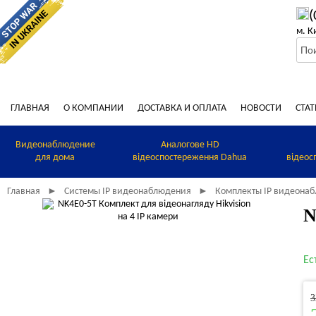
(
м. К
ГЛАВНАЯ
О КОМПАНИИ
ДОСТАВКА И ОПЛАТА
НОВОСТИ
СТАТ
Видеонаблюдение
Аналогове HD
для дома
відеоспостереження Dahua
відеос
Главная
Системы IP видеонаблюдения
Комплекты IP видеона
►
►
N
Ес
3