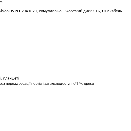
м.
kvision DS-2CD2043G2-I, комутатор PoE, жорсткий диск 1 ТБ, UTP кабель
і, планшеті
ез переадресації портів і загальнодоступної IP-адреси