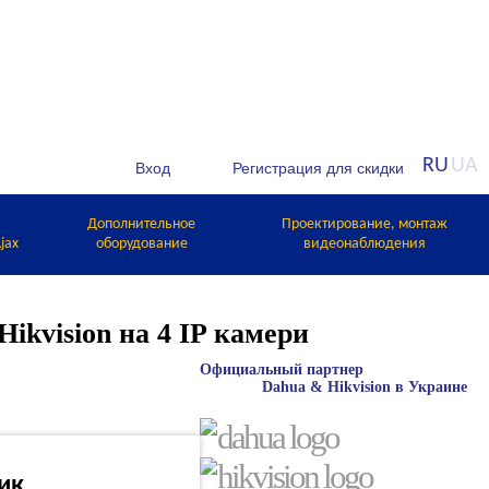
RU
UA
Дополнительное
Проектирование, монтаж
jax
оборудование
видеонаблюдения
ikvision на 4 IP камери
Официальный партнер
Dahua & Hikvision в Украине
лик