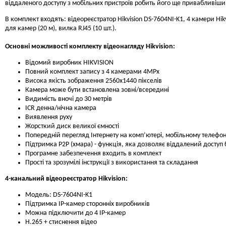
віддаленого доступу з мобільних пристроїв робить його ще привабливіши
В комплект входять: відеореєстратор Hikvision DS-7604NI-K1, 4 камери Hi
для камер (20 м), вилка RJ45 (10 шт.).
Основні можливості комплекту відеонагляду Hikvision:
Відомий виробник HIKVISION
Повний комплект запису з 4 камерами 4MPx
Висока якість зображення 2560x1440 пікселів
Камера може бути встановлена ​​зовні/всередині
Видимість вночі до 30 метрів
ICR денна/нічна камера
Виявлення руху
Жорсткий диск великої ємності
Попередній перегляд Інтернету на комп’ютері, мобільному телефон
Підтримка P2P (хмара) - функція, яка дозволяє віддалений доступ б
Програмне забезпечення входить в комплект
Прості та зрозумілі інструкції з використання та складання
4-канальний відеореєстратор Hikvision:
Модель: DS-7604NI-K1
Підтримка IP-камер сторонніх виробників
Можна підключити до 4 IP-камер
H.265 + стиснення відео