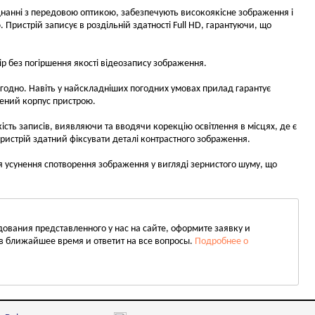
оєднанні з передовою оптикою, забезпечують високоякісне зображення і
 Пристрій записує в роздільній здатності Full HD, гарантуючи, що
р без погіршення якості відеозапису зображення.
вгодно. Навіть у найскладніших погодних умовах прилад гарантує
лений корпус пристрою.
ть записів, виявляючи та вводячи корекцію освітлення в місцях, де є
ристрій здатний фіксувати деталі контрастного зображення.
 усунення спотворення зображення у вигляді зернистого шуму, що
вания представленного у нас на сайте, оформите заявку и
в ближайшее время и ответит на все вопросы.
Подробнее о