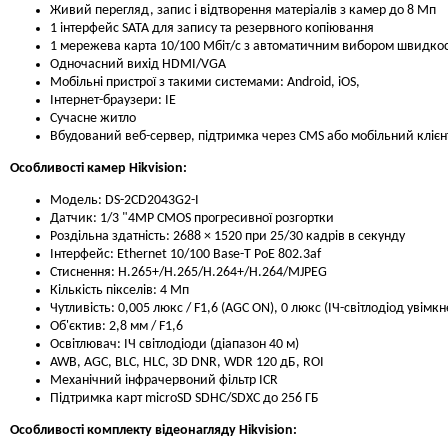
Живий перегляд, запис і відтворення матеріалів з камер до 8 Мп
1 інтерфейс SATA для запису та резервного копіювання
1 мережева карта 10/100 Мбіт/с з автоматичним вибором швидкос
Одночасний вихід HDMI/VGA
Мобільні пристрої з такими системами: Android, iOS,
Інтернет-браузери: IE
Сучасне житло
Вбудований веб-сервер, підтримка через CMS або мобільний клієн
Особливості камер Hikvision:
Модель: DS-2CD2043G2-I
Датчик: 1/3 "4MP CMOS прогресивної розгортки
Роздільна здатність: 2688 × 1520 при 25/30 кадрів в секунду
Інтерфейс: Ethernet 10/100 Base-T PoE 802.3af
Стиснення: H.265+/H.265/H.264+/H.264/MJPEG
Кількість пікселів: 4 Мп
Чутливість: 0,005 люкс / F1,6 (AGC ON), 0 люкс (ІЧ-світлодіод увімкн
Об'єктив: 2,8 мм / F1,6
Освітлювач: ІЧ світлодіоди (діапазон 40 м)
AWB, AGC, BLC, HLC, 3D DNR, WDR 120 дБ, ROI
Механічний інфрачервоний фільтр ICR
Підтримка карт microSD SDHC/SDXC до 256 ГБ
Особливості
комплекту відеонагляду Hikvision: