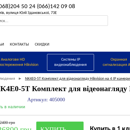
068)204 50 24
(066)142 09 08
иїв, вулиця Юлії Здановської, 73Е
ЬИ
КОНТАКТЫ
СКИДКИ
Аналогове HD
Системы IP
Охранная
постереження Hikvision
видеонаблюдения
сигнализация A
блюдения
NK4E0-5T Комплект для відеонагляду Hikvision на 4 IP камери
►
K4E0-5T Комплект для відеонагляду H
Артикул: 405000
ть в наличии
2400 грн
26800 грн
Купить в 1 к