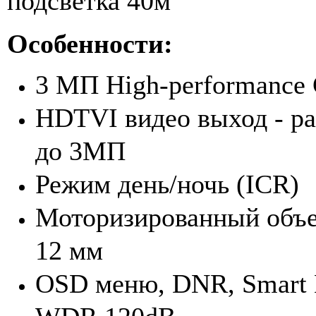
подсветка 40м
Особенности:
3 МП High-performanc
HDTVI видео выход - р
до 3МП
Режим день/ночь (ICR)
Моторизированный объе
12 мм
OSD меню, DNR, Smart