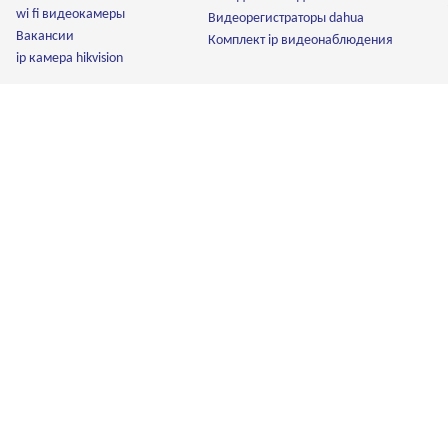
wi fi видеокамеры
Видеорегистраторы dahua
Вакансии
Комплект ip видеонаблюдения
ip камера hikvision