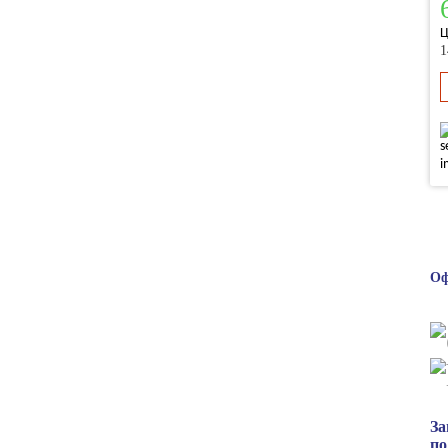
Ц
1
Оф
За
по