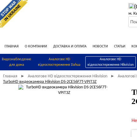
(
м. К
ГЛАВНАЯ
О КОМПАНИИ
ДОСТАВКА И ОПЛАТА
НОВОСТИ
СТАТЬИ
КО
Видеонаблюдение
Аналогове HD
Аналогове HD
для дома
відеоспостереження Dahua
відеоспостереження Hikvision
Главная
Аналогове HD відеоспостереження Hikvision
Аналогові 
►
►
TurboHD видеокамера Hikvision DS-2CE56F7T-VPIT3Z
T
2
Не