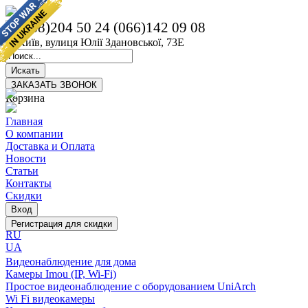
(068)204 50 24
(066)142 09 08
м. Київ, вулиця Юлії Здановської, 73Е
Корзина
Главная
О компании
Доставка и Оплата
Новости
Статьи
Контакты
Скидки
RU
UA
Видеонаблюдение для дома
Камеры Imou (IP, Wi-Fi)
Простое видеонаблюдение с оборудованием UniArch
Wi Fi видеокамеры