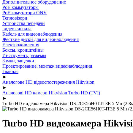
Дополнительное оборудование
PoE коммутаторы
PoE комутатори ONV
Тепловізори
Устройства передачи
видео сигнала
Кабель для видеонаблюдения
Жесткие диски для видеонаблюдения
Електроживлення
Боксы, кронштейны
Инструмент, разъемы
Замки, защелки
Проектирование, монтаж видеонаблюдения
Главная
►
Аналогове HD відеоспостереження Hikvision
►
Аналогові HD камери Hikvision Turbo HD (TVI)
►
Turbo HD видеокамера Hikvision DS-2CE56H0T-IT3E 5 Мп (2.8
Turbo HD видеокамера Hikvis