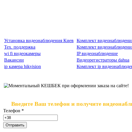
Установка видеонаблюдения Киев
Комплект видеонаблюдени
Тех. поддержка
Комплект видеонаблюдения
wi fi видеокамеры
IP видеонаблюдение
Вакансии
Видеорегистраторы dahua
ip камера hikvision
Комплект ip видеонаблюде
Введите Ваш телефон и получите видеонабл
Телефон
*