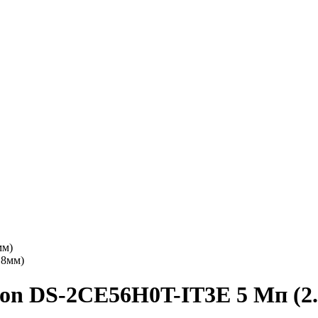
мм)
ion DS-2CE56H0T-IT3E 5 Мп (2