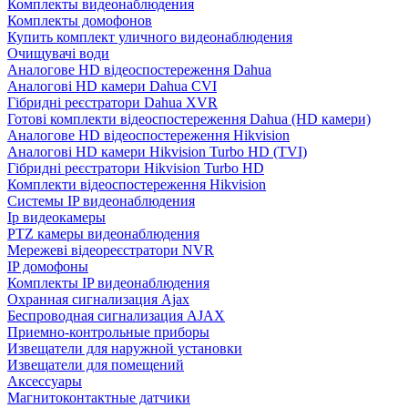
Комплекты видеонаблюдения
Комплекты домофонов
Купить комплект уличного видеонаблюдения
Очищувачі води
Аналогове HD відеоспостереження Dahua
Аналогові HD камери Dahua CVI
Гібридні реєстратори Dahua XVR
Готові комплекти відеоспостереження Dahua (HD камери)
Аналогове HD відеоспостереження Hikvision
Аналогові HD камери Hikvision Turbo HD (TVI)
Гібридні реєстратори Hikvision Turbo HD
Комплекти відеоспостереження Hikvision
Системы IP видеонаблюдения
Ip видеокамеры
PTZ камеры видеонаблюдения
Мережеві відеореєстратори NVR
IP домофоны
Комплекты IP видеонаблюдения
Охранная сигнализация Ajax
Беспроводная сигнализация AJAX
Приемно-контрольные приборы
Извещатели для наружной установки
Извещатели для помещений
Аксессуары
Магнитоконтактные датчики