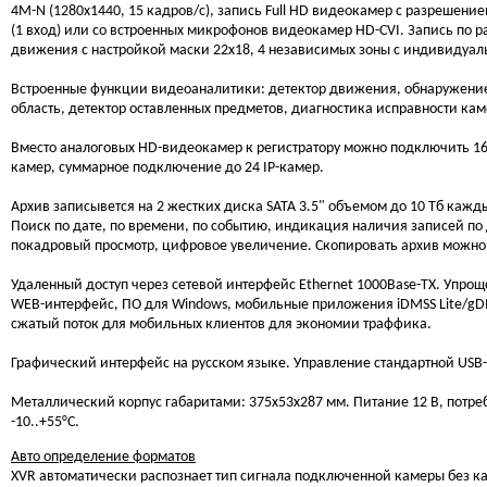
4M-N (1280x1440, 15 кадров/с), запись Full HD видеокамер с разрешение
(1 вход) или со встроенных микрофонов видеокамер HD-CVI. Запись по р
движения с настройкой маски 22х18, 4 независимых зоны с индивидуаль
Встроенные функции видеоаналитики: детектор движения, обнаружение
область, детектор оставленных предметов, диагностика исправности каме
Вместо аналоговых HD-видеокамер к регистратору можно подключить 16 
камер, суммарное подключение до 24 IP-камер.
Архив записывется на 2 жестких диска SATA 3.5" объемом до 10 Тб кажд
Поиск по дате, по времени, по событию, индикация наличия записей по
покадровый просмотр, цифровое увеличение. Скопировать архив можно 
Удаленный доступ через сетевой интерфейс Ethernet 1000Base-TX. Упрощ
WEB-интерфейс, ПО для Windows, мобильные приложения iDMSS Lite/gDMS
сжатый поток для мобильных клиентов для экономии траффика.
Графический интерфейс на русском языке. Управление стандартной USB
Металлический корпус габаритами: 375х53х287 мм. Питание 12 В, потреб
-10..+55°C.
Авто определение форматов
XVR автоматически распознает тип сигнала подключенной камеры без как