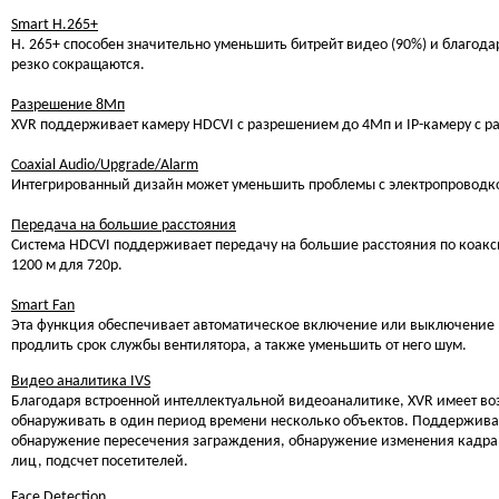
Smart H.265+
H. 265+ способен значительно уменьшить битрейт видео (90%) и благода
резко сокращаются.
Разрешение 8Mп
XVR поддерживает камеру HDCVI с разрешением до 4Мп и IP-камеру с 
Coaxial Audio/Upgrade/Alarm
Интегрированный дизайн может уменьшить проблемы с электропроводкой
Передача на большие расстояния
Система HDCVI поддерживает передачу на большие расстояния по коаксиа
1200 м для 720p.
Smart Fan
Эта функция обеспечивает автоматическое включение или выключение в
продлить срок службы вентилятора, а также уменьшить от него шум.
Видео аналитика IVS
Благодаря встроенной интеллектуальной видеоаналитике, XVR имеет в
обнаруживать в один период времени несколько объектов. Поддерживает
обнаружение пересечения заграждения, обнаружение изменения кадра,
лиц, подсчет посетителей.
Face Detection