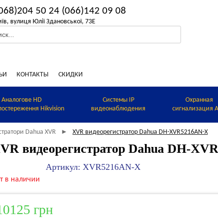
068)204 50 24
(066)142 09 08
иїв, вулиця Юлії Здановської, 73Е
ЬИ
КОНТАКТЫ
СКИДКИ
Аналогове HD
Системы IP
Охранная
постереження Hikvision
видеонаблюдения
сигнализация A
єстратори Dahua XVR
XVR видеорегистратор Dahua DH-XVR5216AN-X
►
VR видеорегистратор Dahua DH-XV
Артикул: XVR5216AN-X
т в наличии
10125 грн