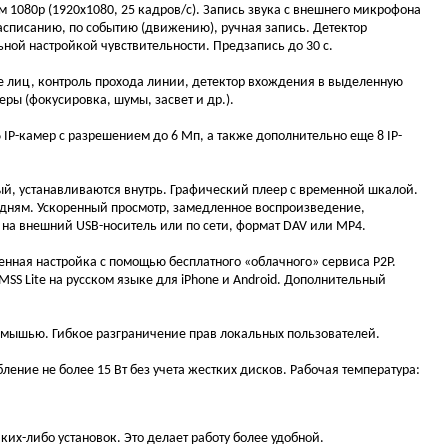
м 1080p (1920x1080, 25 кадров/с). Запись звука с внешнего микрофона
асписанию, по событию (движению), ручная запись. Детектор
ной настройкой чувствительности. Предзапись до 30 с.
 лиц, контроль прохода линии, детектор вхождения в выделенную
ры (фокусировка, шумы, засвет и др.).
IP-камер с разрешением до 6 Мп, а также дополнительно еще 8 IP-
ый, устанавливаются внутрь. Графический плеер с временной шкалой.
 дням. Ускоренный просмотр, замедленное воспроизведение,
на внешний USB-носитель или по сети, формат DAV или MP4.
енная настройка с помощью бесплатного «облачного» сервиса P2P.
S Lite на русском языке для iPhone и Android. Дополнительный
-мышью. Гибкое разграничение прав локальных пользователей.
ление не более 15 Вт без учета жестких дисков. Рабочая температура:
их-либо установок. Это делает работу более удобной.