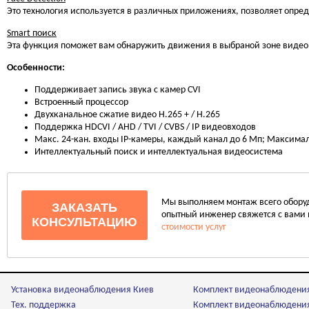
Это технология используется в различных приложениях, позволяет опред
Smart поиск
Эта функция поможет вам обнаружить движения в выбраной зоне видео
Особенности:
Поддерживает запись звука с камер CVI
Встроенный процессор
Двухканальное сжатие видео H.265 + / H.265
Поддержка HDCVI / AHD / TVI / CVBS / IP видеовходов
Макс. 24-кан. входы IP-камеры, каждый канал до 6 Мп; Максимал
Интеллектуальный поиск и интеллектуальная видеосистема
Мы выполняем монтаж всего оборудо
ЗАКАЗАТЬ
опытный инженер свяжется с вами 
КОНСУЛЬТАЦИЮ
стоимости услуг
Установка видеонаблюдения Киев
Комплект видеонаблюдени
Тех. поддержка
Комплект видеонаблюдения 