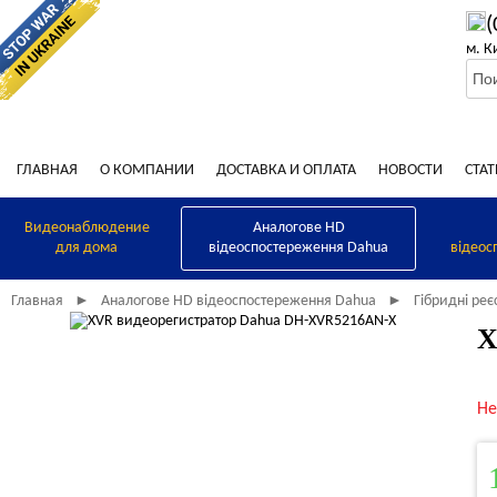
(
м. К
ГЛАВНАЯ
О КОМПАНИИ
ДОСТАВКА И ОПЛАТА
НОВОСТИ
СТАТ
Видеонаблюдение
Аналогове HD
для дома
відеоспостереження Dahua
відеос
Главная
Аналогове HD відеоспостереження Dahua
Гібридні ре
►
►
X
Не