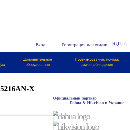
RU
UA
Дополнительное
Проектирование, монтаж
jax
оборудование
видеонаблюдения
R5216AN-X
Официальный партнер
Dahua & Hikvision в Украине