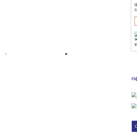
Ц
6
Оф