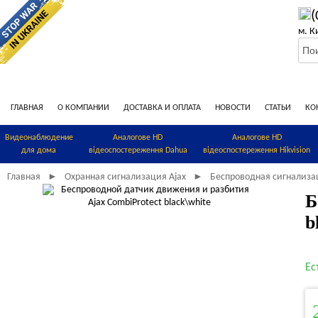
(
м. К
ГЛАВНАЯ
О КОМПАНИИ
ДОСТАВКА И ОПЛАТА
НОВОСТИ
СТАТЬИ
КО
Видеонаблюдение
Аналогове HD
Аналогове HD
для дома
відеоспостереження Dahua
відеоспостереження Hikvision
Главная
Охранная сигнализация Ajax
Беспроводная сигнализа
►
►
Б
b
Ес