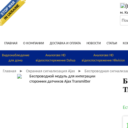
(
м. К
ГЛАВНАЯ
О КОМПАНИИ
ДОСТАВКА И ОПЛАТА
НОВОСТИ
СТАТЬИ
КО
Видеонаблюдение
Аналогове HD
Аналогове HD
для дома
відеоспостереження Dahua
відеоспостереження Hikvision
Главная
Охранная сигнализация Ajax
Беспроводная сигнализа
►
►
Б
T
Ес