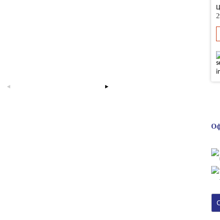
Ц
2
Оф