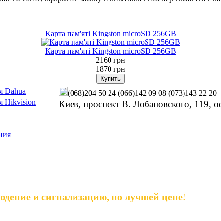
Карта пам'яті Kingston microSD 256GB
Карта пам'яті Kingston microSD 256GB
2160 грн
1870 грн
я Dahua
(068)204 50 24
(066)142 09 08
(073)143 22 20
 Hikvision
Киев, проспект В. Лобановского, 119, о
ния
юдение и сигнализацию, по лучшей цене!