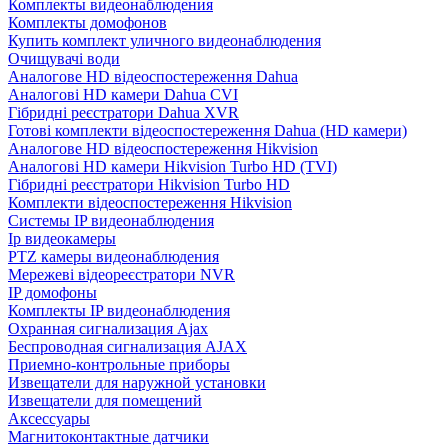
Комплекты видеонаблюдения
Комплекты домофонов
Купить комплект уличного видеонаблюдения
Очищувачі води
Аналогове HD відеоспостереження Dahua
Аналогові HD камери Dahua CVI
Гібридні реєстратори Dahua XVR
Готові комплекти відеоспостереження Dahua (HD камери)
Аналогове HD відеоспостереження Hikvision
Аналогові HD камери Hikvision Turbo HD (TVI)
Гібридні реєстратори Hikvision Turbo HD
Комплекти відеоспостереження Hikvision
Системы IP видеонаблюдения
Ip видеокамеры
PTZ камеры видеонаблюдения
Мережеві відеореєстратори NVR
IP домофоны
Комплекты IP видеонаблюдения
Охранная сигнализация Ajax
Беспроводная сигнализация AJAX
Приемно-контрольные приборы
Извещатели для наружной установки
Извещатели для помещений
Аксессуары
Магнитоконтактные датчики