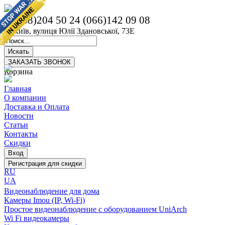
(068)204 50 24
(066)142 09 08
м. Київ, вулиця Юлії Здановської, 73Е
Корзина
Главная
О компании
Доставка и Оплата
Новости
Статьи
Контакты
Скидки
RU
UA
Видеонаблюдение для дома
Камеры Imou (IP, Wi-Fi)
Простое видеонаблюдение с оборудованием UniArch
Wi Fi видеокамеры