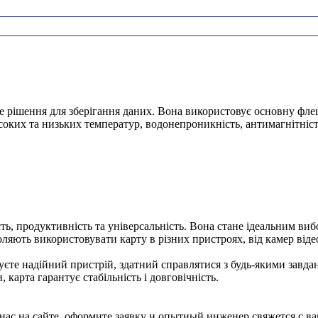
 рішення для зберігання даних. Вона використовує основну фле
соких та низьких температур, водонепроникність, антимагнітність
ь, продуктивність та універсальність. Вона стане ідеальним виб
оляють використовувати карту в різних пристроях, від камер від
е надійний пристрій, здатний справлятися з будь-якими завданн
 карта гарантує стабільність і довговічність.
ас на сайте, оформите заявку и опытный инженер свяжется с ва