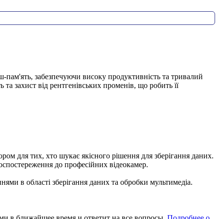
ш-пам'ять, забезпечуючи високу продуктивність та тривалий
 та захист від рентгенівських променів, що робить її
ором для тих, хто шукає якісного рішення для зберігання даних.
еоспостереження до професійних відеокамер.
ями в області зберігання даних та обробки мультимедіа.
ми в ближайшее время и ответит на все вопросы.
Подробнее о