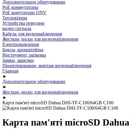
Дополнительное оборудование
PoE коммутаторы
PoE комутатори ONV
Тепловізори
Устройства передачи
видео сигнала
Кабель для видеонаблюдения
Жесткие диски для видеонаблюдения
Електроживлення
Боксы, кронштейны
Инструмент, разъемы
Замки, защелки
Проектирование, монтаж видеонаблюдения
Главная
►
Дополнительное оборудование
►
Жесткие диски для видеонаблюдения
►
Карта пам'яті microSD Dahua DHI-TF-C100/64GB C100
Карта пам'яті microSD Dahu