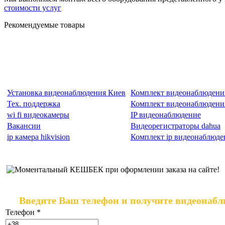
стоимости услуг
Рекомендуемые товары
Установка видеонаблюдения Киев
Комплект видеонаблюдени
Тех. поддержка
Комплект видеонаблюдения
wi fi видеокамеры
IP видеонаблюдение
Вакансии
Видеорегистраторы dahua
ip камера hikvision
Комплект ip видеонаблюде
Введите Ваш телефон и получите видеонабл
Телефон
*