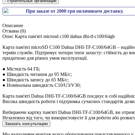
При заказе от 2000 грн оплачиваем доставку.
Описание
Отзывы (0)
Опис Карта пам'яті microsd c100 dahua dhi-tf-c100/64gb
Карта пам'яті microSD C100 Dahua DHI-TF-C100/64GB – надійне
термін служби. Підтримує чотири типи захисту: стійкість до ви
придатною для різних умов експлуатації.
● Місткість 64 ГБ;
● Швидкість читання до 95 МБ/с;
● Швидкість запису до 65 МБ/с;
● Номінальна швидкість C10/U3/V30;
Карта пам'яті Dahua DHI-TF-C100/64GB поєднує в собі надійніст
Висока швидкість роботи і підтримка сучасних стандартів дозв
Вибираючи картку пам'яті Dahua DHI-TF-C100/64GB, ви отримуєт
Незалежно від того, чи використовуєте її для роботи або розваги,
Заказать консультацию
Мы выполняем монтаж всего оборудования представленного у н