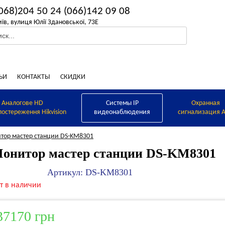
068)204 50 24
(066)142 09 08
иїв, вулиця Юлії Здановської, 73Е
ЬИ
КОНТАКТЫ
СКИДКИ
Аналогове HD
Системы IP
Охранная
постереження Hikvision
видеонаблюдения
сигнализация A
тор мастер станции DS-KM8301
онитор мастер станции DS-KM8301
Артикул: DS-KM8301
т в наличии
37170 грн