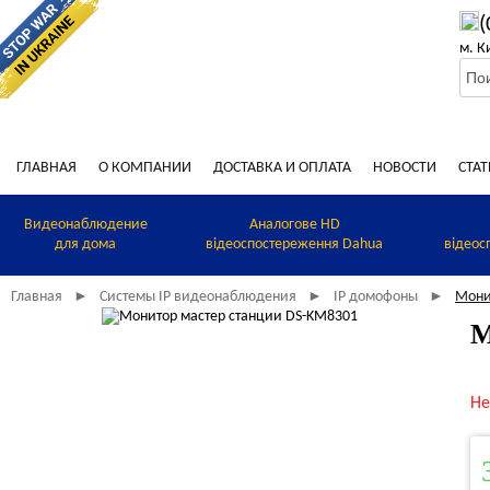
(
м. К
ГЛАВНАЯ
О КОМПАНИИ
ДОСТАВКА И ОПЛАТА
НОВОСТИ
СТАТ
Видеонаблюдение
Аналогове HD
для дома
відеоспостереження Dahua
відеос
Главная
Системы IP видеонаблюдения
IP домофоны
Мони
►
►
►
М
Не