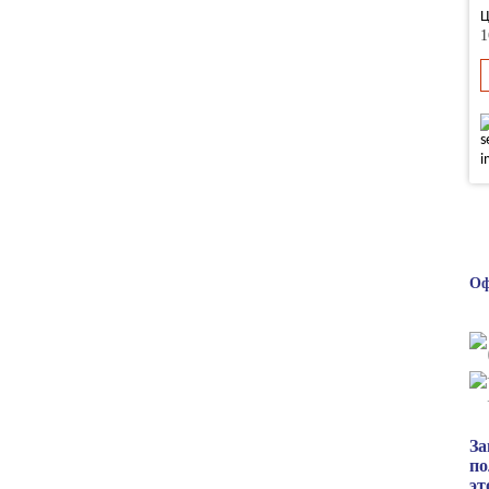
Ц
1
Оф
За
по
эт