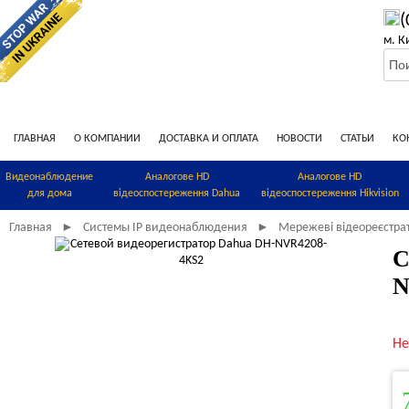
(
м. К
ГЛАВНАЯ
О КОМПАНИИ
ДОСТАВКА И ОПЛАТА
НОВОСТИ
СТАТЬИ
КО
Видеонаблюдение
Аналогове HD
Аналогове HD
для дома
відеоспостереження Dahua
відеоспостереження Hikvision
Главная
Системы IP видеонаблюдения
Мережеві відеореєстра
►
►
С
N
Не