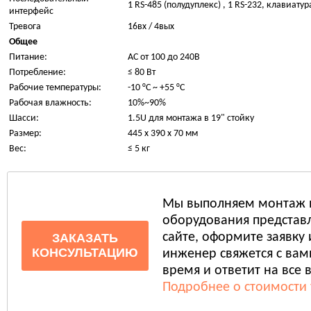
1 RS-485 (полудуплекс) , 1 RS-232, клавиатур
интерфейс
Тревога
16вх / 4вых
Общее
Питание:
AC от 100 до 240В
Потребление:
≤ 80 Вт
Рабочие температуры:
-10 °C ~ +55 °C
Рабочая влажность:
10%~90%
Шасси:
1.5U для монтажа в 19" стойку
Размер:
445 х 390 х 70 мм
Вес:
≤ 5 кг
Мы выполняем монтаж 
оборудования представл
сайте, оформите заявку
ЗАКАЗАТЬ
КОНСУЛЬТАЦИЮ
инженер свяжется с ва
время и ответит на все 
Подробнее о стоимости 