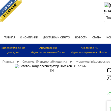
(
м. К
ГЛАВНАЯ
О КОМПАНИИ
ДОСТАВКА И ОПЛАТА
НОВОСТИ
СТАТЬИ
КО
Видеонаблюдение
Аналогове HD
Аналогове HD
для дома
відеоспостереження Dahua
відеоспостереження Hikvision
Главная
Системы IP видеонаблюдения
Мережеві відеореєстра
►
►
С
7
Ес