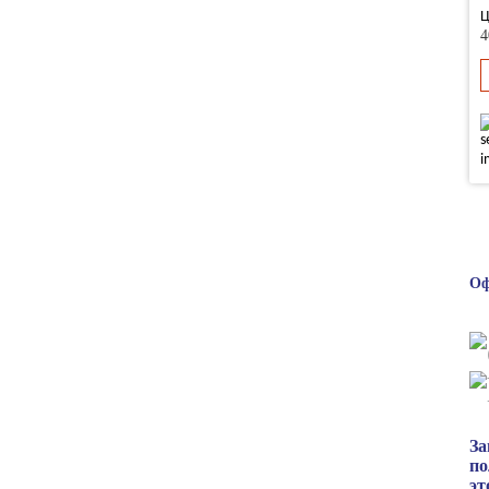
Ц
4
Оф
За
по
эт