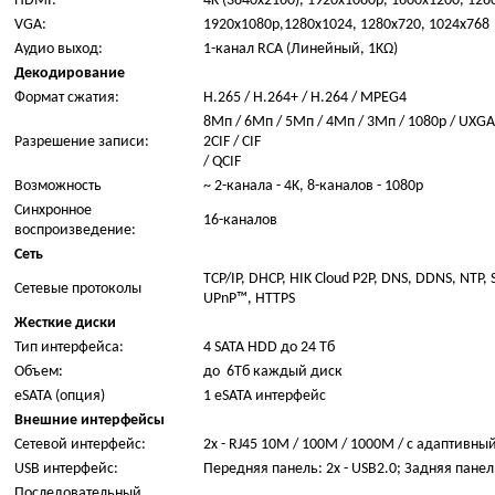
HDMI:
4K (3840x2160), 1920x1080p, 1600x1200, 128
VGA:
1920x1080p,1280x1024, 1280x720, 1024x768
Аудио выход:
1-канал RCA (Линейный, 1KΩ)
Декодирование
Формат сжатия:
H.265 / H.264+ / H.264 / MPEG4
8Мп / 6Мп / 5Мп / 4Мп / 3Мп / 1080p / UXGA /
Разрешение записи:
2CIF / CIF
/ QCIF
Возможность
~ 2-канала - 4K, 8-каналов - 1080p
Синхронное
16-каналов
воспроизведение:
Сеть
TCP/IP, DHCP, HIK Cloud P2P, DNS, DDNS, NTP, S
Сетевые протоколы
UPnP™, HTTPS
Жесткие диски
Тип интерфейса:
4 SATA HDD до 24 Тб
Объем:
до 6Tб каждый диск
eSATA (опция)
1 eSATA интерфейс
Внешние интерфейсы
Сетевой интерфейс:
2х - RJ45 10M / 100M / 1000M / с адаптивны
USB интерфейс:
Передняя панель: 2х - USB2.0; Задняя панель
Последовательный