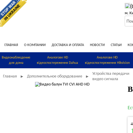
(
м. К
ГЛАВНАЯ
О КОМПАНИИ
ДОСТАВКА И ОПЛАТА
НОВОСТИ
СТАТЬИ
КО
Видеонаблюдение
Аналогове HD
Аналогове HD
для дома
відеоспостереження Dahua
відеоспостереження Hikvision
Устройства передачи
Главная
Дополнительное оборудование
►
►
видео сигнала
В
Ес
4