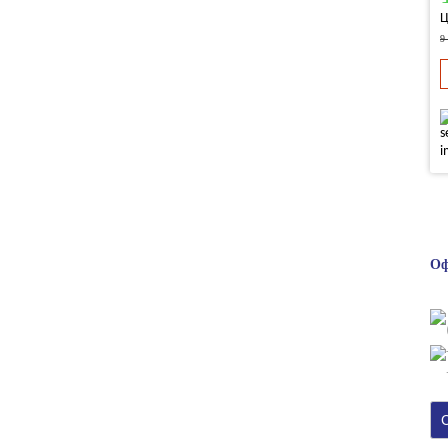
Ц
9
Оф