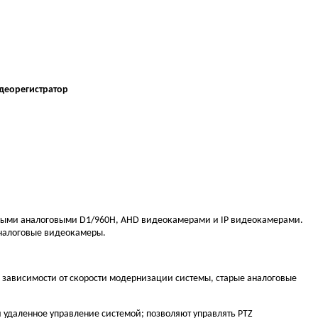
деорегистратор
тными аналоговыми D1/960H, AHD видеокамерами и IP видеокамерами.
аналоговые видеокамеры.
 зависимости от скорости модернизации системы, старые аналоговые
удаленное управление системой; позволяют управлять PTZ