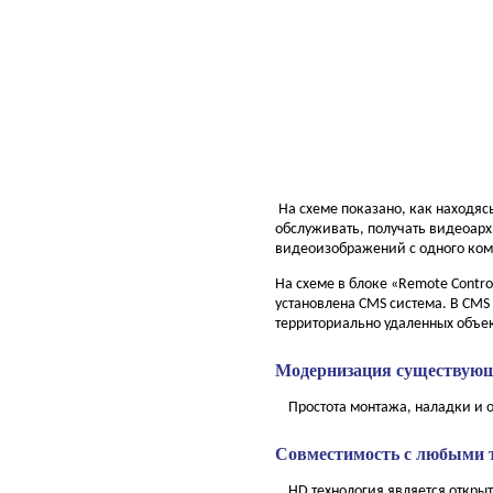
На схеме показано, как находясь
обслуживать, получать видеоарх
видеоизображений с одного ком
На схеме в блоке «Remote Contr
установлена CMS система. В CMS
территориально удаленных объек
Модернизация существующ
Простота монтажа, наладки и о
Совместимость с любыми 
HD технология является открыто