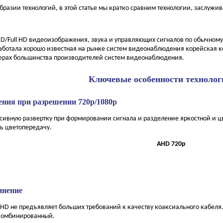
образии технологий, в этой статье мы кратко сравним технологии, заслуж
HD/Full HD видеоизображения, звука и управляющих сигналов по обычному 
аботала хорошо известная на рынке систем видеонаблюдения корейская к
ерах большинства производителей систем видеонаблюдения.
Ключевые особенности техноло
ения при разрешении 720p/1080p
ивную развертку при формировании сигнала и разделение яркостной и цве
ь цветопередачу.
AHD 720p
инение
D не предъявляет больших требований к качеству коаксиального кабеля.
е комбинированный.