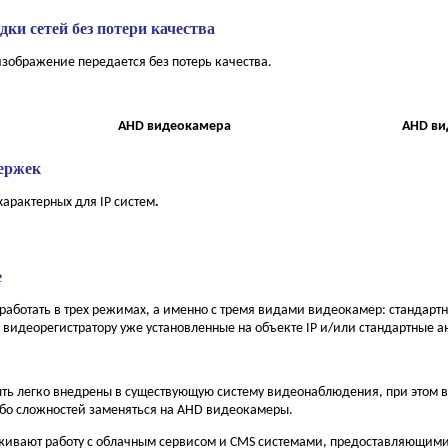
ки сетей без потери качества
зображение передается без потерь качества.
AHD видеокамера
AHD ви
держек
арактерных для IP систем
.
е
аботать в трех режимах, а именно с тремя видами видеокамер: стандар
 видеорегистратору уже установленные на объекте IP и/или стандартные 
ть легко внедрены в существующую систему видеонаблюдения, при этом в
ибо сложностей заменяться на AHD видеокамеры.
ивают работу с облачным сервисом и CMS системами, предоставляющими 