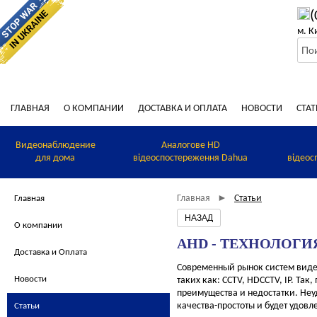
(
м. К
ГЛАВНАЯ
О КОМПАНИИ
ДОСТАВКА И ОПЛАТА
НОВОСТИ
СТАТ
Видеонаблюдение
Аналогове HD
для дома
відеоспостереження Dahua
відеос
Главная
Статьи
►
Главная
О компании
AHD - ТЕХНОЛОГИ
Доставка и Оплата
Современный рынок систем виде
Новости
таких как: CCTV, HDCCTV, IP. Та
преимущества и недостатки. Неу
качества-простоты и будет удов
Статьи