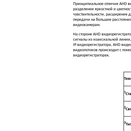
Принципиальное отличие AHD вид
разделение яркостной и цветнос
чувствительности, расширение д
передачи на большие расстояния
видеокамерам.
На стороне AHD видеорегистрато
сигналы из коаксиальной линии,
IP видеорегистратора, AHD видео
видеопотоков происходит с помо
видеорегистраторах.
Тех
1
Ст
2
Св
3
Ти