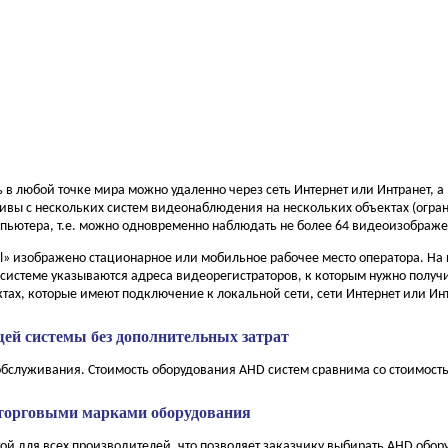
 в любой точке мира можно удаленно через сеть Интернет или Интранет, а 
ивы с нескольких систем видеонаблюдения на нескольких объектах (огр
пьютера, т.е. можно одновременно наблюдать не более 64 видеоизображе
ol» изображено стационарное или мобильное рабочее место оператора. На
 системе указываются адреса видеорегистраторов, к которым нужно получи
тах, которые имеют подключение к локальной сети, сети Интернет или Инт
ей системы без дополнительных затрат
бслуживания. Cтоимость оборудования AHD систем сравнима со стоимост
торговыми марками оборудования
й для всех производителей, что позволяет заказчику выбирать AHD обору