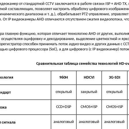
еокамер от стандартной CCTV заключается в работе связки ISP + AHD TX,
тной составляющих, позволяет настроить обработку цифрового изображени
инамического диапазона и т. д.), обрабатывает PTZ-управление, управляе
. От IP видеокамеры AHD отличаются отсутствием сжатия видеопотока, ч
ра главную функцию, которая отличает технологию AHD от других, выпо
 осуществляя оцифровку и декодирование, выделение цветностной и яркос
регистратор способен принимать поток аудио-видео и других данных с CCTV
щью цифрового процессора (SoC), а для цифрового (c IP видеокамер) пото
Сравнительная таблица семейства технологий HD-ove
нология
960Н
HDCVI
3G-SDI
открытый
закрытый
открытый
андарт
CCD+DSP
CMOS+ISP
CMOS+ISP
язка
аналоговый
аналоговый
аналоговый
п сигнала