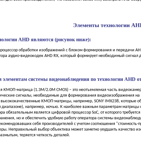
Элементы технологии AH
нологии AHD являются (рисунок ниже):
роцессор обработки изображений с блоком формирования и передачи AHD 
тора аудио-видеокодек AHD RX, который формирует необходимый сигнал дл
 элементам системы видеонаблюдения по технологии AHD от
ая КМОП-матрица (1.3M/2.0M CMOS) – это неотъемлемая часть видеокамер
трические сигналы, необходимые для формирования видеоизображения на 
 высококачественные КМОП-матрицы, например, SONY IMX238, которые о
 диапазоне), например, ночью. К наиболее важным параметрам матрицы о
ора обязательным является цифровой процессор SoC, от которого требуется
хранения, но и обеспечить удобную работу оператора системы видеонаблю
комендовавших себя производителей с учетом соотношения "стоимость-произ
меры. Неправильный выбор объектива может заметно ухудшить качество и
азмытым, теряется четкость деталей
.