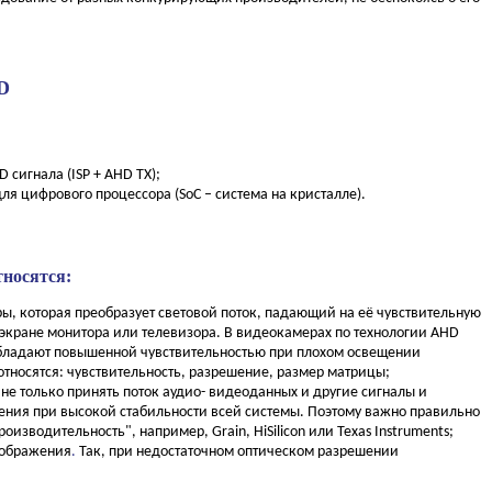
D
сигнала (ISP + AHD TX);
я цифрового процессора (SoC – система на кристалле).
носятся:
ы, которая преобразует световой поток, падающий на её чувствительную
экране монитора или телевизора. В видеокамерах по технологии AHD
бладают повышенной чувствительностью при плохом освещении
тносятся: чувствительность, разрешение, размер матрицы;
 не только принять поток аудио- видеоданных и другие сигналы и
дения при высокой стабильности всей системы. Поэтому важно правильно
водительность", например, Grain, HiSilicon или Texas Instruments;
зображения
.
Так, при недостаточном оптическом разрешении