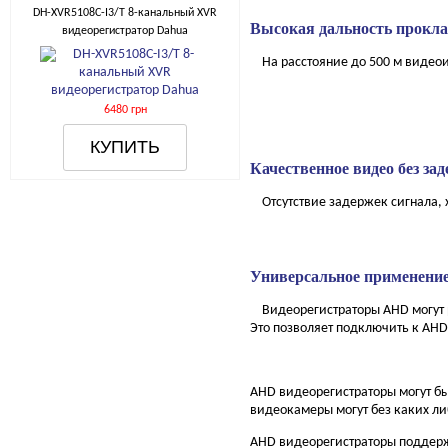
DH-XVR5108C-I3/T 8-канальный XVR
Высокая дальность проклад
видеорегистратор Dahua
На расстояние до 500 м видеои
6480 грн
Качественное видео без за
Отсутствие задержек сигнала, х
Универсальное применени
Видеорегистраторы AHD могут р
Это позволяет подключить к AHD
AHD видеорегистраторы могут бы
видеокамеры могут без каких л
AHD видеорегистраторы поддерж