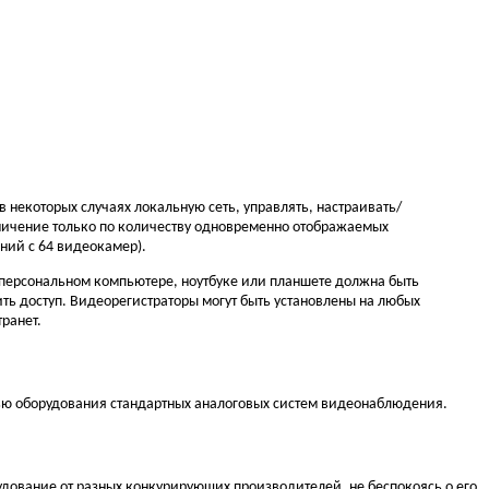
в некоторых случаях локальную сеть, управлять, настраивать/
аничение только по количеству одновременно отображаемых
ний с 64 видеокамер).
 персональном компьютере, ноутбуке или планшете должна быть
ть доступ. Видеорегистраторы могут быть установлены на любых
ранет.
ью оборудования стандартных аналоговых систем видеонаблюдения.
дование от разных конкурирующих производителей, не беспокоясь о его