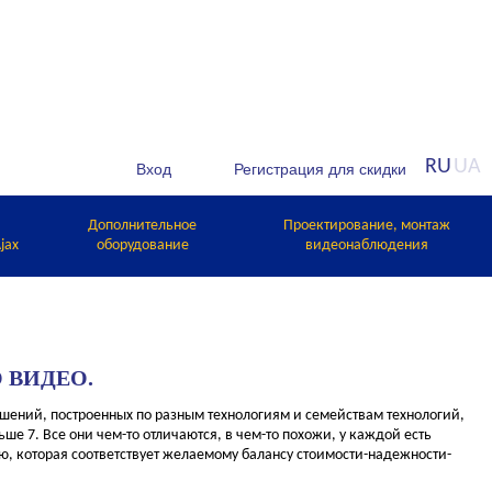
RU
UA
Дополнительное
Проектирование, монтаж
jax
оборудование
видеонаблюдения
 ВИДЕО.
ний, построенных по разным технологиям и семействам технологий,
ше 7. Все они чем-то отличаются, в чем-то похожи, у каждой есть
ю, которая соответствует желаемому балансу стоимости-надежности-