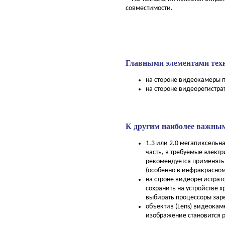
совместимости.
Главными элементами тех
на стороне видеокамеры п
на стороне видеорегистра
К другим наиболее важным
1.3 или 2.0 мегапиксельн
часть, в требуемые элек
рекомендуется применять
(особенно в инфракрасном
на строне видеорегистрат
сохранить на устройстве 
выбирать процессоры заре
объектив (Lens) видеока
изображение становится р