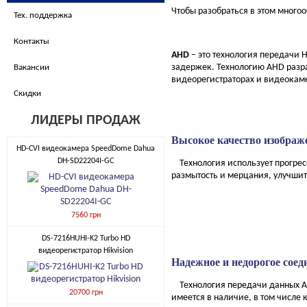
Чтобы разобраться в этом много
Тех. поддержка
Контакты
AHD
– это технология передачи 
задержек. Технологию AHD разр
Вакансии
видеорегистраторах и видеокам
Скидки
ЛИДЕРЫ ПРОДАЖ
Высокое качество изображ
HD-CVI видеокамера SpeedDome Dahua
DH-SD22204I-GC
Технология использует прогресс
размытость и мерцания, улучшит
7560 грн
DS-7216HUHI-K2 Turbo HD
видеорегистратор Hikvision
Надежное и недорогое соед
Технология передачи данных AH
20700 грн
имеется в наличие, в том числ