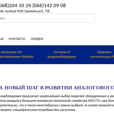
068)204 50 24
(066)142 09 08
иїв, вулиця Юлії Здановської, 73Е
ЬИ
КОНТАКТЫ
СКИДКИ
Аналогове HD
Системы IP
Охранная
постереження Hikvision
видеонаблюдения
сигнализация A
Я. НОВЫЙ ШАГ В РАЗВИТИИ АНАЛОГОВОГО
онаблюдения предлагает широчайший выбор моделей оборудования и реше
к, пользующихся большим интересом технологий семейства HDCCTV, уже боль
дивительно, что в таком многообразии сложно выбрать ту самую технологи
летворять специфическим потребностям заказчика
.