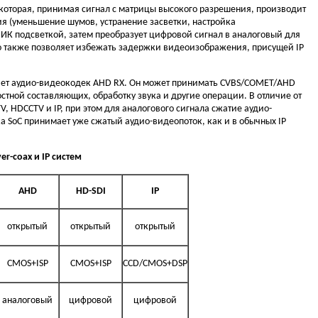
 которая, принимая сигнал с матрицы высокого разрешения, производит
я (уменьшение шумов, устранение засветки, настройка
т ИК подсветкой, затем преобразует цифровой сигнал в аналоговый для
то также позволяет избежать задержки видеоизображения, присущей IP
лняет аудио-видеокодек AHD RX. Он может принимать CVBS/COMET/AHD
тной составляющих, обработку звука и другие операции. В отличие от
, HDCCTV и IP, при этом для аналогового сигнала сжатие аудио-
ка SoC принимает уже сжатый аудио-видеопоток, как и в обычных IP
r-coax и IP систем
AHD
HD-SDI
IP
открытый
открытый
открытый
CMOS+ISP
CMOS+ISP
CCD/CMOS+DSP
аналоговый
цифровой
цифровой