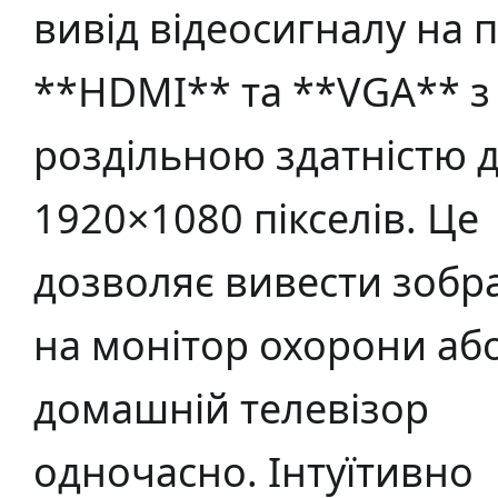
вивід відеосигналу на 
**HDMI** та **VGA** з
роздільною здатністю 
1920×1080 пікселів. Це
дозволяє вивести зоб
на монітор охорони аб
домашній телевізор
одночасно. Інтуїтивно