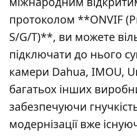
міжнародним відкрити
протоколом **ONVIF (Pr
S/G/T)**, ви можете віл
підключати до нього сум
камери Dahua, IMOU, Un
багатьох інших виробни
забезпечуючи гнучкіст
модернізації вже існую