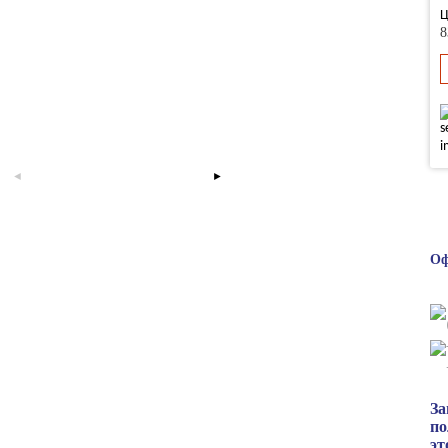
Ц
8
Оф
За
по
эт