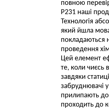
повною перевір
P231 наші про
Технологія абс
який йшла мова
покладаються н
проведення хім
Цей елемент еф
те, коли чиєсь
завдяки статиц
забруднювачі у
прилипають до 
проходить до к