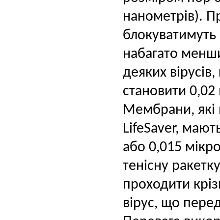
нанометрів). П
блокуватимуть н
набагато менши
деяких вірусів
становити 0,02
Мембрани, які
LifeSaver, маю
або 0,015 мікр
тенісну ракетк
проходити кріз
вірус, що пере