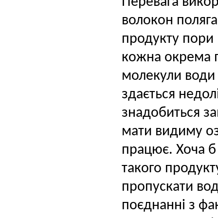
Перевага вико
волокон поляга
продукту пори
кожна окрема п
молекули води 
здається недол
знадобиться за
мати видиму оз
працює. Хоча б
такого продукт
пропускати вод
поєднанні з фа