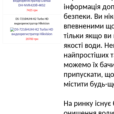
інформація доп
7425 грн
безпеки. Ви ні
DS-7216HUHI-K2 Turbo HD
видеорегистратор Hikvision
впевненими щод
тільки якщо ви
20700 грн
якості води. H
найпростіших та
можемо їх бач
припускати, щ
містити будь-щ
На ринку існує 
очищення води, 