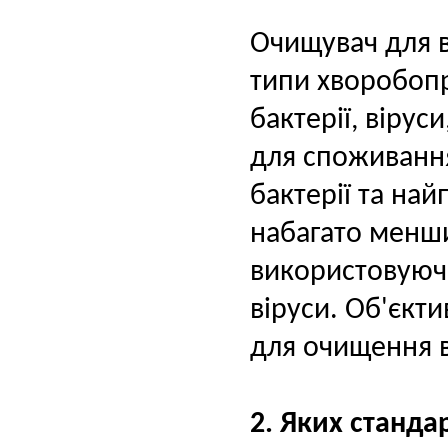
Очищувач для в
типи хворобoпр
бактерії, віру
для споживанн
бактерії та най
набагато меншим
використовуючи
віруси.
Об'єкти
для очищення в
2. Яких станд