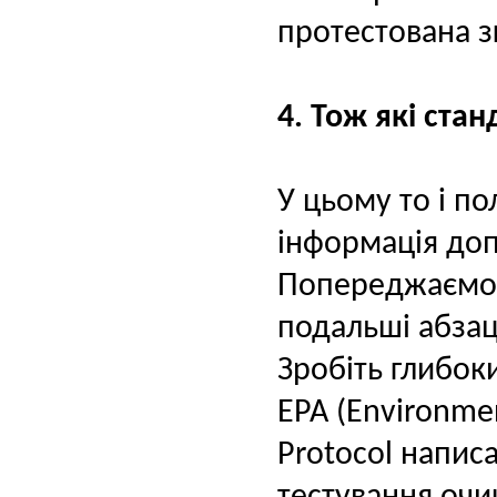
протестована з
4. Тож які ста
У цьому то і по
інформація доп
Попереджаємо,
подальші абза
Зробіть глибок
EPA (Environmen
Protocol напис