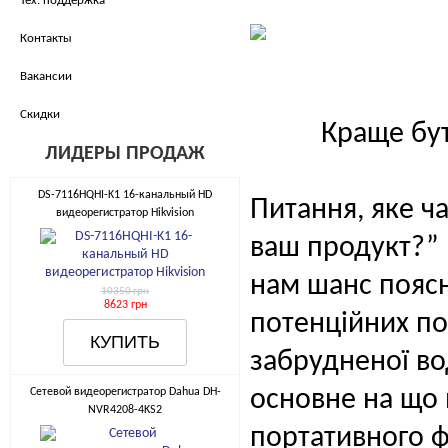
Тех. поддержка
Контакты
Вакансии
Скидки
Краще бут
ЛИДЕРЫ ПРОДАЖ
DS-7116HQHI-K1 16-канальный HD
Питання, яке ч
видеорегистратор Hikvision
ваш продукт?”
нам шанс поясн
10350 грн
8623 грн
потенційних по
забрудненої во
основне на що 
Сетевой видеорегистратор Dahua DH-
NVR4208-4KS2
портативного ф