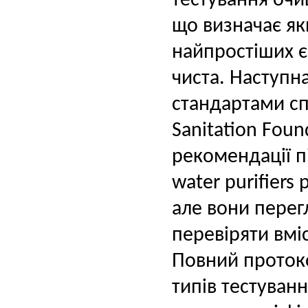
тестування очи
що визначає яки
найпростіших є
чиста. Наступн
стандартами сп
Sanitation Foun
рекомендації пі
water purifiers 
але вони перег
перевіряти вмі
Повний проток
типів тестуван