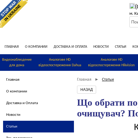
(
м. К
ГЛАВНАЯ
О КОМПАНИИ
ДОСТАВКА И ОПЛАТА
НОВОСТИ
СТАТЬИ
КО
Видеонаблюдение
Аналогове HD
Аналогове HD
для дома
відеоспостереження Dahua
відеоспостереження Hikvision
Главная
Статьи
►
Главная
О компании
Що обрати по
Доставка и Оплата
очищувач? По
Новости
Статьи