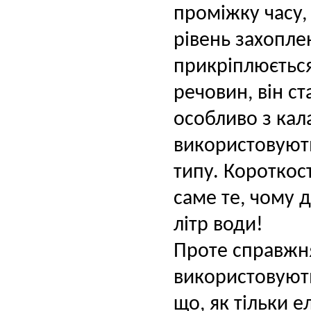
проміжку часу, 
рівень захопле
прикріплюєтьс
речовин, він с
особливо з кал
використовують
типу. Короткос
саме те, чому 
літр води!
Проте справжня
використовують
що, як тільки 