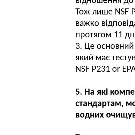
відношення до 
Тож лише NSF P
важко відповід
протягом 11 дні
3. Це основний 
який має тесту
NSF P231 or EP
5. На які компе
стандартам, м
водних очищув