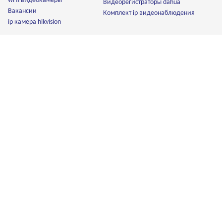
wi fi видеокамеры
Видеорегистраторы dahua
Вакансии
Комплект ip видеонаблюдения
ip камера hikvision