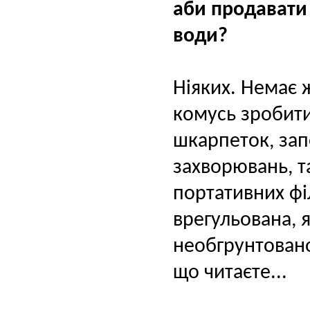
аби продавати 
води?
Ніяких. Немає 
комусь зробити
шкарпетoк, зап
захворювань, т
портативних фі
врегульованa, я
необгрунтовано
що читаєте...