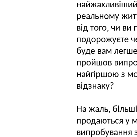
найжахливіший 
реальному житт
від того, чи ви
подорожуєте че
буде вам легше
пройшов випроб
найгіршою з мо
відзнаку?
На жаль, більші
продаються у 
випробування з